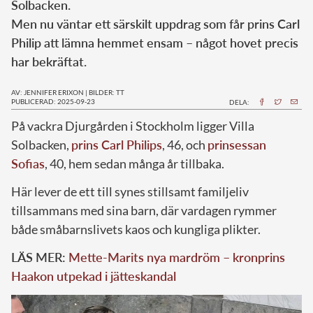
Solbacken.
Men nu väntar ett särskilt uppdrag som får prins Carl
Philip att lämna hemmet ensam – något hovet precis
har bekräftat.
AV: JENNIFER ERIXON
|
BILDER: TT
PUBLICERAD: 2025-09-23
DELA:
På vackra Djurgården i Stockholm ligger Villa
Solbacken,
prins Carl Philips
, 46, och
prinsessan
Sofias
, 40, hem sedan många år tillbaka.
Här lever de ett till synes stillsamt familjeliv
tillsammans med sina barn, där vardagen rymmer
både småbarnslivets kaos och kungliga plikter.
LÄS MER:
Mette-Marits nya mardröm – kronprins
Haakon utpekad i jätteskandal