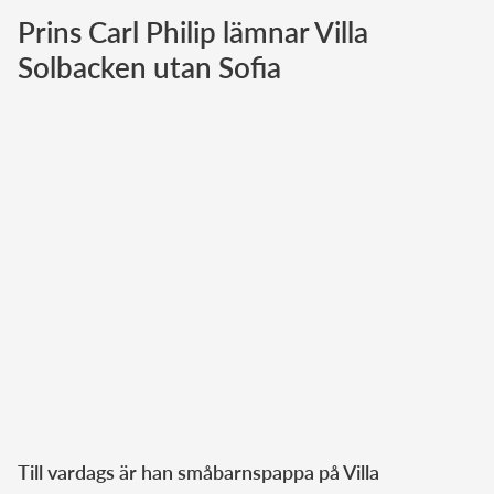
Prins Carl Philip lämnar Villa
Norska kungahuset
Solbacken utan Sofia
Danska kungahuset
Spanska kungahuset
Nederländska kungahuset
Belgiska kungahuset
Jordanska kungahuset
Luxemburgska storhertighuset
Japanska kejsarhuset
Thailändska kungahuset
Marockanska kungahuset
Monacos furstehus
Till vardags är han småbarnspappa på Villa