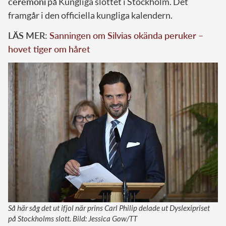
ceremoni
på Kungliga slottet i Stockholm. Det
framgår i den officiella kungliga kalendern.
LÄS MER:
Sanningen om Silvias okända peruker –
hovet tiger om håret
Så här såg det ut ifjol när prins Carl Philip delade ut Dyslexipriset
på Stockholms slott. Bild: Jessica Gow/TT