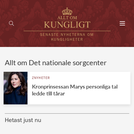
Toggl
navig
SENASTE NYHETERNA OM
KUNGLIGHETER
HEM
Allt om Det nationale sorgcenter
KUNGAFAMILJEN
ZNYHETER
Kronprinsessan Marys personliga tal
UTLÄNDSKT
ledde till tårar
KÄNDISAR
VÄRLDENS KUNGAHUS
Hetast just nu
Svenska kungahuset
REDAKTION
Brittiska kungahuset