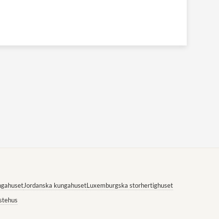
ngahuset
Jordanska kungahuset
Luxemburgska storhertighuset
stehus