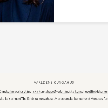
VÄRLDENS KUNGAHUS
Danska kungahuset
Spanska kungahuset
Nederländska kungahuset
Belgiska ku
ska kejsarhuset
Thailändska kungahuset
Marockanska kungahuset
Monacos fur