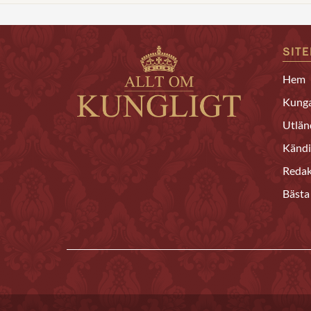
SIT
Hem
Kunga
Utlän
Kändi
Redak
Bästa