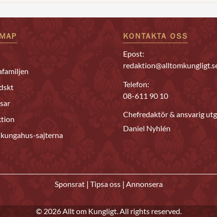
EMAP
KONTAKTA OSS
Epost:
redaktion@alltomkungligt.s
familjen
Telefon:
dskt
08-611 90 10
sar
Chefredaktör & ansvarig utg
tion
Daniel Nyhlén
 kungahus-sajterna
|
|
Sponsrat
Tipsa oss
Annonsera
© 2026 Allt om Kungligt. All rights reserved.