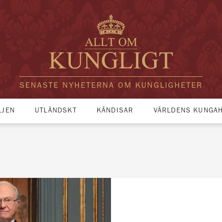
SENASTE NYHETERNA OM KUNGLIGHETER
LJEN
UTLÄNDSKT
KÄNDISAR
VÄRLDENS KUNGA