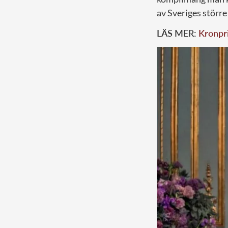
av Sveriges störr
LÄS MER:
Kronpri