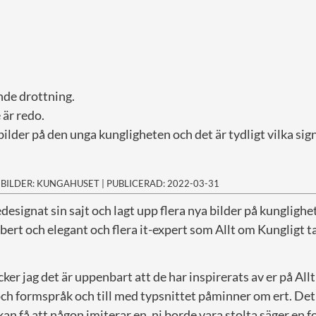
ande drottning.
 är redo.
er på den unga kungligheten och det är tydligt vilka signa
|
BILDER: KUNGAHUSET
|
PUBLICERAD: 2022-03-31
designat sin sajt och lagt upp flera nya bilder på kungligh
sobert och elegant och flera it-expert som Allt om Kungligt t
ycker jag det är uppenbart att de har inspirerats av er på All
h formspråk och till med typsnittet påminner om ert. Det ä
 få att någon imiterar en, ni borde vara stolta säger en f