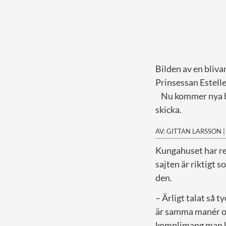
Bilden av en bliv
Prinsessan Estelle
Nu kommer nya bild
skicka.
AV: GITTAN LARSSON
K
ungahuset har re
sajten är riktigt 
den.
– Ärligt talat så t
är samma manér oc
komplimang man kan