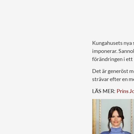
Kungahusets nya s
imponerar. Sannol
förändringen i et
Det är generöst m
strävar efter en 
LÄS MER:
Prins J