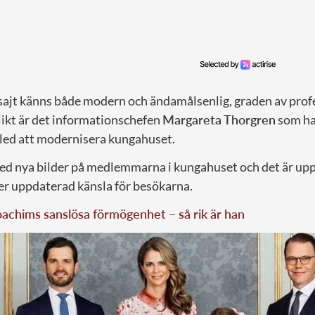
ajt känns både modern och ändamålsenlig, graden av profe
ikt är det informationschefen
Margareta Thorgren
som ha
t led att modernisera kungahuset.
ed nya bilder på medlemmarna i kungahuset och det är up
mer uppdaterad känsla för besökarna.
oachims sanslösa förmögenhet – så rik är han