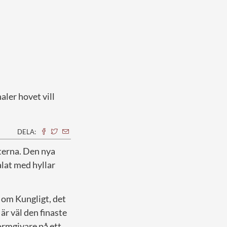
ler hovet vill
DELA:
eterna. Den nya
alat med hyllar
t om Kungligt, det
r väl den finaste
ormgivare på ett