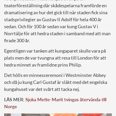
teaterföreställning där skådespelarna framförde en
dramatisering av hur det gick till när staden fick sina
stadsprivilegier av Gustav II Adolf för hela 400 år
sedan. Och för 100 år sedan var kung Gustav V i
Norrtälje för att hedra staden i samband med att man
firade 300 år.
Egentligen var tanken att kungaparet skulle vara på
plats men de var tvungna att resa till London för att
hedra minnet av framlidne prins Philip.
Det hölls en minnesceremoni i Westminster Abbey
och då ju kung Carl Gustaf är släkt med det engelska
kungahuset var det svårt att tacka nej.
LÄS MER:
Sjuka Mette-Marit tvingas återvända till
Norge