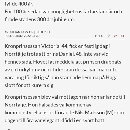
fyllde 400 år.
För 100 år sedan var kunglighetens farfarsfar där och
firade stadens 300 årsjubileum.
AV: GITTAN LARSSON
|
BILDER: TT
PUBLICERAD: 2022-03-30
DELA:
K
ronprinsessan Victoria, 44, fick en festlig dag i
Norrtälje trots att prins
Daniel
, 48, inte var vid
hennes sida. Hovet lät meddela att prinsen drabbats
av en förkylning och i tider som dessa kan man inte
vara nog försiktig så han stannade hemma på Haga
slott för att kurera sig.
Kronprinsessan blev väl mottagen när hon anlände till
Norrtälje. Hon hälsades välkommen av
kommunstyrelsens ordförande
Nils Matsson
(M) som
dagen till ära var elegant klädd i en svart hatt.