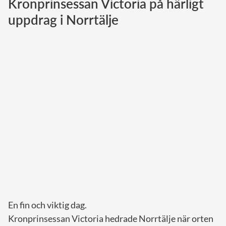
Kronprinsessan Victoria på härligt
uppdrag i Norrtälje
Norska kungahuset
Danska kungahuset
Spanska kungahuset
Nederländska kungahuset
Belgiska kungahuset
Jordanska kungahuset
Luxemburgska storhertighuset
Japanska kejsarhuset
Thailändska kungahuset
Marockanska kungahuset
Monacos furstehus
En fin och viktig dag.
Kronprinsessan Victoria hedrade Norrtälje när orten