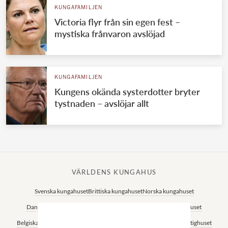
KUNGAFAMILJEN
Victoria flyr från sin egen fest –
mystiska frånvaron avslöjad
KUNGAFAMILJEN
Kungens okända systerdotter bryter
tystnaden – avslöjar allt
VÄRLDENS KUNGAHUS
Svenska kungahuset
Brittiska kungahuset
Norska kungahuset
Danska kungahuset
Spanska kungahuset
Nederländska kungahuset
Belgiska kungahuset
Jordanska kungahuset
Luxemburgska storhertighuset