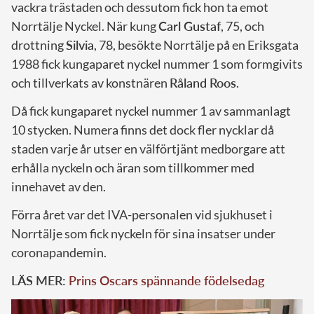
vackra trästaden och dessutom fick hon ta emot
Norrtälje Nyckel. När kung
Carl Gustaf
, 75, och
drottning
Silvia
, 78, besökte Norrtälje på en Eriksgata
1988 fick kungaparet nyckel nummer 1 som formgivits
och tillverkats av konstnären
Råland Roos
.
Då fick kungaparet nyckel nummer 1 av sammanlagt
10 stycken. Numera finns det dock fler nycklar då
staden varje år utser en välförtjänt medborgare att
erhålla nyckeln och äran som tillkommer med
innehavet av den.
Förra året var det IVA-personalen vid sjukhuset i
Norrtälje som fick nyckeln för sina insatser under
coronapandemin.
LÄS MER:
Prins Oscars spännande födelsedag