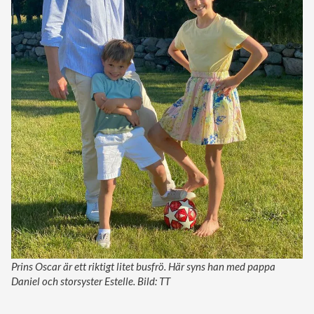
Prins Oscar är ett riktigt litet busfrö. Här syns han med pappa
Daniel och storsyster Estelle. Bild: TT