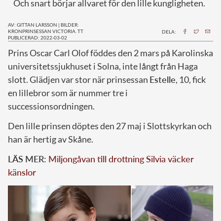
Och snart börjar allvaret för den lille kungligheten.
AV: GITTAN LARSSON
|
BILDER:
KRONPRINSESSAN VICTORIA. TT
DELA:
PUBLICERAD: 2022-03-02
P
rins Oscar Carl Olof föddes den 2 mars på Karolinska
universitetssjukhuset i Solna, inte långt från Haga
slott. Glädjen var stor när prinsessan
Estelle
, 10, fick
en lillebror som är nummer tre i
successionsordningen.
Den lille prinsen döptes den 27 maj i Slottskyrkan och
han är hertig av Skåne.
LÄS MER:
Miljongåvan till drottning Silvia väcker
känslor