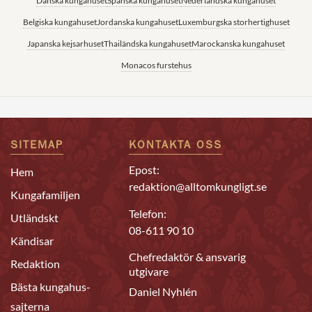
Danska kungahuset
Spanska kungahuset
Nederländska kungahuset
Belgiska kungahuset
Jordanska kungahuset
Luxemburgska storhertighuset
Japanska kejsarhuset
Thailändska kungahuset
Marockanska kungahuset
Monacos furstehus
SITEMAP
KONTAKTA OSS
Epost:
Hem
redaktion@alltomkungligt.se
Kungafamiljen
Telefon:
Utländskt
08-611 90 10
Kändisar
Chefredaktör & ansvarig
Redaktion
utgivare
Bästa kungahus-
Daniel Nyhlén
sajterna