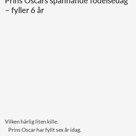
Prins Oscars spännande födelsedag
– fyller 6 år
Norska kungahuset
Danska kungahuset
Spanska kungahuset
Nederländska kungahuset
Belgiska kungahuset
Jordanska kungahuset
Luxemburgska storhertighuset
Japanska kejsarhuset
Thailändska kungahuset
Marockanska kungahuset
Monacos furstehus
Vilken härlig liten kille.
Prins Oscar har fyllt sex år idag.