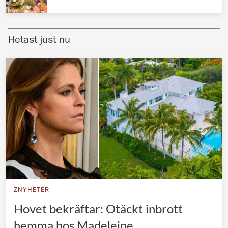
Norska kungahuset
Danska kungahuset
Hetast just nu
Spanska kungahuset
Nederländska kungahuset
Belgiska kungahuset
Jordanska kungahuset
Luxemburgska storhertighuset
Japanska kejsarhuset
Thailändska kungahuset
Marockanska kungahuset
ZNYHETER
Monacos furstehus
Hovet bekräftar: Otäckt inbrott
hemma hos Madeleine