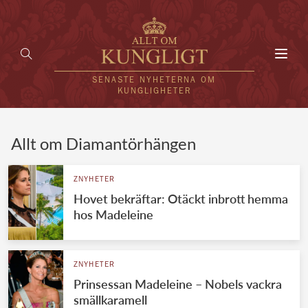
Toggl
navig
SENASTE NYHETERNA OM
KUNGLIGHETER
HEM
Allt om Diamantörhängen
KUNGAFAMILJEN
ZNYHETER
Hovet bekräftar: Otäckt inbrott hemma
UTLÄNDSKT
hos Madeleine
KÄNDISAR
VÄRLDENS KUNGAHUS
ZNYHETER
Prinsessan Madeleine – Nobels vackra
Svenska kungahuset
REDAKTION
smällkaramell
Brittiska kungahuset