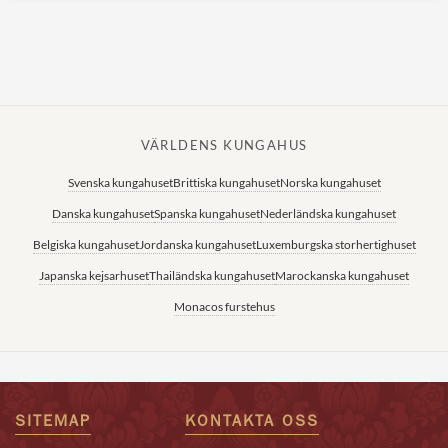
VÄRLDENS KUNGAHUS
Svenska kungahuset
Brittiska kungahuset
Norska kungahuset
Danska kungahuset
Spanska kungahuset
Nederländska kungahuset
Belgiska kungahuset
Jordanska kungahuset
Luxemburgska storhertighuset
Japanska kejsarhuset
Thailändska kungahuset
Marockanska kungahuset
Monacos furstehus
SITEMAP
KONTAKTA OSS