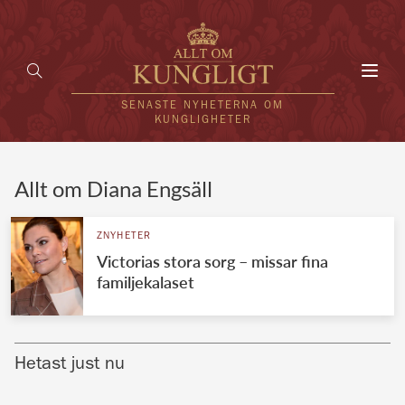
Toggl
navig
SENASTE NYHETERNA OM
KUNGLIGHETER
HEM
Allt om Diana Engsäll
KUNGAFAMILJEN
ZNYHETER
Victorias stora sorg – missar fina
UTLÄNDSKT
familjekalaset
KÄNDISAR
VÄRLDENS KUNGAHUS
Hetast just nu
Svenska kungahuset
REDAKTION
Brittiska kungahuset