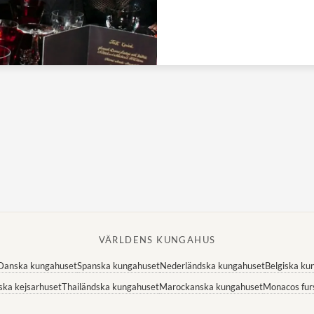
VÄRLDENS KUNGAHUS
Danska kungahuset
Spanska kungahuset
Nederländska kungahuset
Belgiska ku
ska kejsarhuset
Thailändska kungahuset
Marockanska kungahuset
Monacos fur