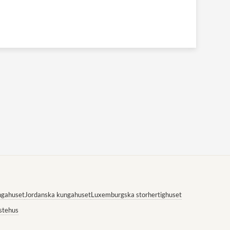
ngahuset
Jordanska kungahuset
Luxemburgska storhertighuset
stehus