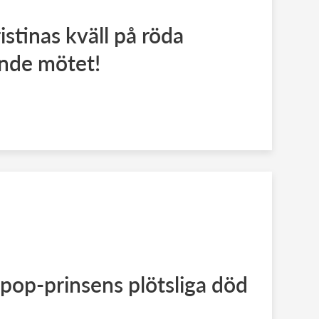
stinas kväll på röda
ande mötet!
 pop-prinsens plötsliga död