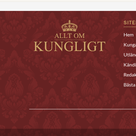
SIT
Hem
Kunga
Utlän
Kändi
Redak
Bästa