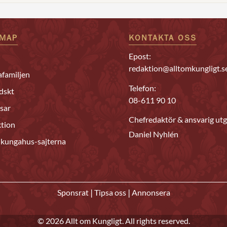
EMAP
KONTAKTA OSS
Epost:
redaktion@alltomkungligt.s
familjen
Telefon:
dskt
08-611 90 10
sar
Chefredaktör & ansvarig utg
tion
Daniel Nyhlén
 kungahus-sajterna
|
|
Sponsrat
Tipsa oss
Annonsera
© 2026 Allt om Kungligt. All rights reserved.