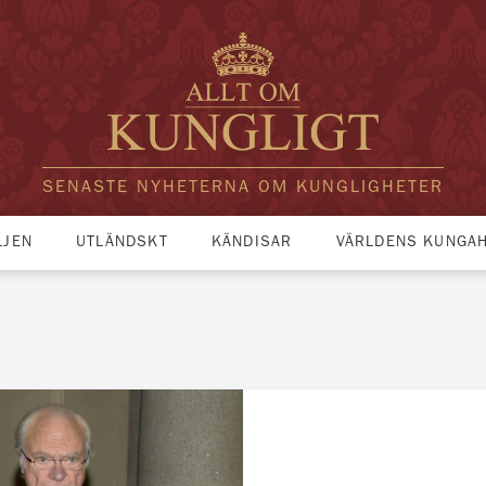
SENASTE NYHETERNA OM KUNGLIGHETER
LJEN
UTLÄNDSKT
KÄNDISAR
VÄRLDENS KUNGA