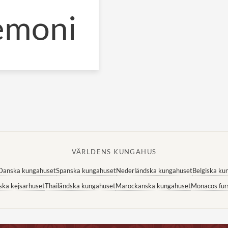
emoni
VÄRLDENS KUNGAHUS
Danska kungahuset
Spanska kungahuset
Nederländska kungahuset
Belgiska ku
ska kejsarhuset
Thailändska kungahuset
Marockanska kungahuset
Monacos fur