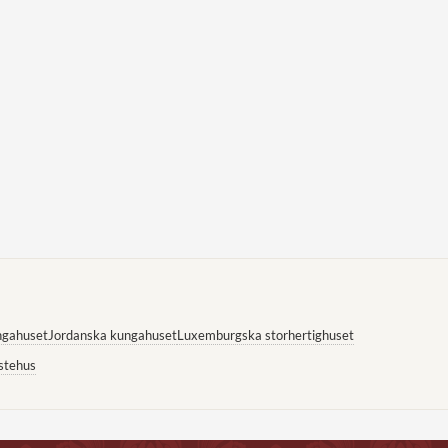
ngahuset
Jordanska kungahuset
Luxemburgska storhertighuset
stehus