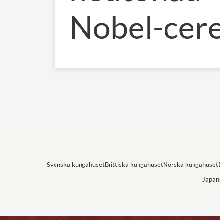
Nobel-cer
Svenska kungahuset
Brittiska kungahuset
Norska kungahuset
Japan