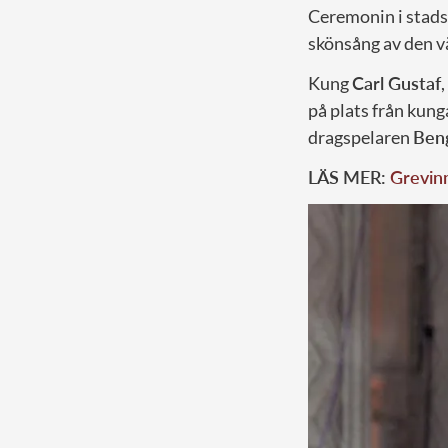
Ceremonin i stad
skönsång av den 
Kung
Carl Gustaf
på plats från kung
dragspelaren
Ben
LÄS MER:
Grevin