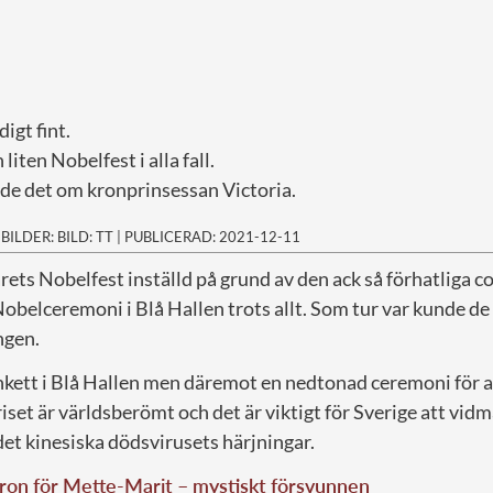
digt fint.
 liten Nobelfest i alla fall.
ade det om kronprinsessan Victoria.
|
BILDER: BILD: TT
|
PUBLICERAD: 2021-12-11
årets Nobelfest inställd på grund av den ack så förhatliga
obelceremoni i Blå Hallen trots allt. Som tur var kunde de
ingen.
nkett i Blå Hallen men däremot en nedtonad ceremoni för 
set är världsberömt och det är viktigt för Sverige att vid
det kinesiska dödsvirusets härjningar.
ron för Mette-Marit – mystiskt försvunnen