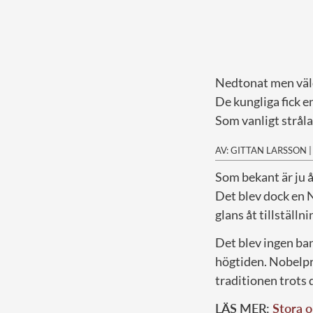
Nedtonat men väl
De kungliga fick en
Som vanligt strål
AV: GITTAN LARSSON
S
om bekant är ju 
Det blev dock en N
glans åt tillställn
Det blev ingen ba
högtiden. Nobelpri
traditionen trots 
LÄS MER:
Stora o