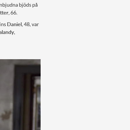
 inbjudna bjöds på
tter
, 66.
rins
Daniel
, 48, var
Salandy
,