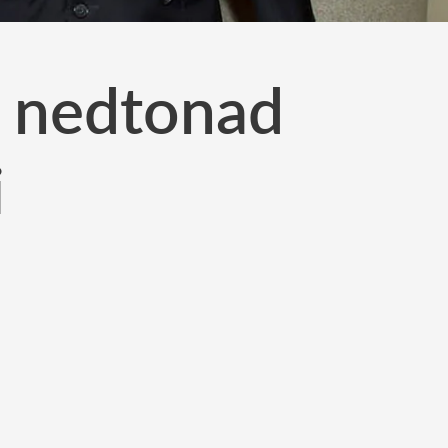
å nedtonad
i