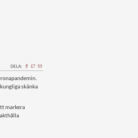
DELA:
 coronapandemin.
 kungliga skänka
att markera
makthålla