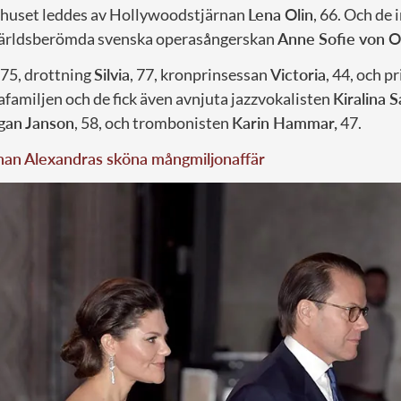
shuset leddes av Hollywoodstjärnan
Lena Olin
, 66. Och de
världsberömda svenska operasångerskan
Anne Sofie von O
, 75, drottning
Silvia
, 77, kronprinsessan
Victoria
, 44, och p
afamiljen och de fick även avnjuta jazzvokalisten
Kiralina 
gan Janson
, 58, och trombonisten
Karin Hammar,
47.
nan Alexandras sköna mångmiljonaffär