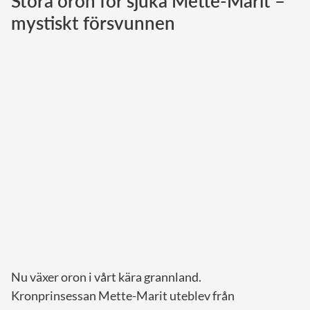
Stora oron för sjuka Mette-Marit –
mystiskt försvunnen
Norska kungahuset
Danska kungahuset
Spanska kungahuset
Nederländska kungahuset
Belgiska kungahuset
Jordanska kungahuset
Luxemburgska storhertighuset
Japanska kejsarhuset
Thailändska kungahuset
Marockanska kungahuset
Monacos furstehus
Nu växer oron i vårt kära grannland.
Kronprinsessan Mette-Marit uteblev från