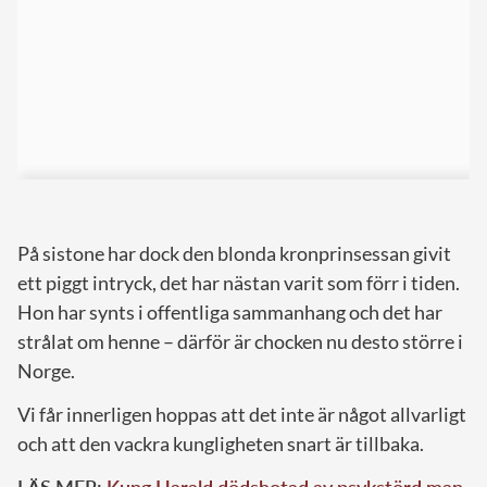
På sistone har dock den blonda kronprinsessan givit
ett piggt intryck, det har nästan varit som förr i tiden.
Hon har synts i offentliga sammanhang och det har
strålat om henne – därför är chocken nu desto större i
Norge.
Vi får innerligen hoppas att det inte är något allvarligt
och att den vackra kungligheten snart är tillbaka.
LÄS MER:
Kung Harald dödshotad av psykstörd man