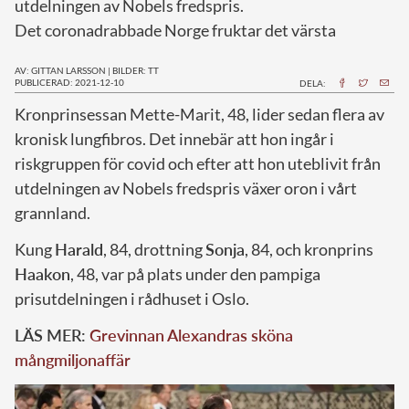
utdelningen av Nobels fredspris.
Det coronadrabbade Norge fruktar det värsta
AV: GITTAN LARSSON
|
BILDER: TT
PUBLICERAD: 2021-12-10
DELA:
K
ronprinsessan Mette-Marit, 48, lider sedan flera av
kronisk lungfibros. Det innebär att hon ingår i
riskgruppen för covid och efter att hon uteblivit från
utdelningen av Nobels fredspris växer oron i vårt
grannland.
Kung
Harald
, 84, drottning
Sonja
, 84, och kronprins
Haakon
, 48, var på plats under den pampiga
prisutdelningen i rådhuset i Oslo.
LÄS MER:
Grevinnan Alexandras sköna
mångmiljonaffär