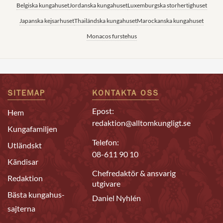
Belgiska kungahuset
Jordanska kungahuset
Luxemburgska storhertighuset
Japanska kejsarhuset
Thailändska kungahuset
Marockanska kungahuset
Monacos furstehus
SITEMAP
KONTAKTA OSS
Epost:
Hem
redaktion@alltomkungligt.se
Kungafamiljen
Telefon:
Utländskt
08-611 90 10
Kändisar
Chefredaktör & ansvarig
Redaktion
utgivare
Bästa kungahus-
Daniel Nyhlén
sajterna