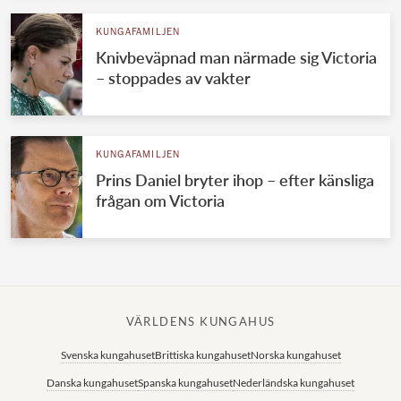
KUNGAFAMILJEN
Knivbeväpnad man närmade sig Victoria
– stoppades av vakter
KUNGAFAMILJEN
Prins Daniel bryter ihop – efter känsliga
frågan om Victoria
VÄRLDENS KUNGAHUS
Svenska kungahuset
Brittiska kungahuset
Norska kungahuset
Danska kungahuset
Spanska kungahuset
Nederländska kungahuset