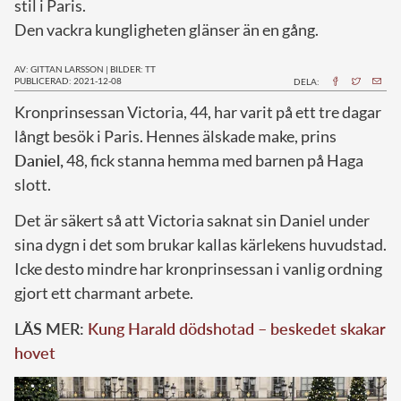
stil i Paris.
Den vackra kungligheten glänser än en gång.
AV: GITTAN LARSSON
|
BILDER: TT
PUBLICERAD: 2021-12-08
DELA:
K
ronprinsessan Victoria, 44, har varit på ett tre dagar
långt besök i Paris. Hennes älskade make, prins
Daniel,
48, fick stanna hemma med barnen på Haga
slott.
Det är säkert så att Victoria saknat sin Daniel under
sina dygn i det som brukar kallas kärlekens huvudstad.
Icke desto mindre har kronprinsessan i vanlig ordning
gjort ett charmant arbete.
LÄS MER:
Kung Harald dödshotad – beskedet skakar
hovet