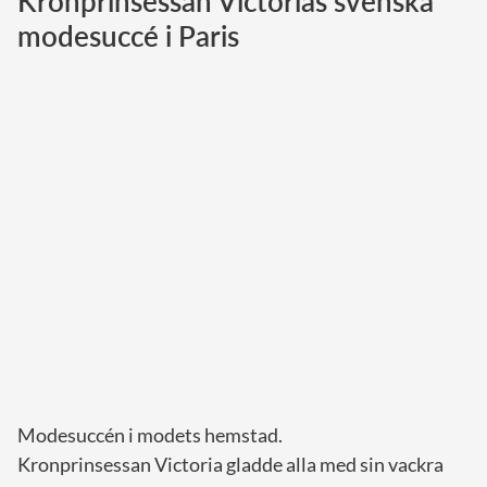
Kronprinsessan Victorias svenska
modesuccé i Paris
Norska kungahuset
Danska kungahuset
Spanska kungahuset
Nederländska kungahuset
Belgiska kungahuset
Jordanska kungahuset
Luxemburgska storhertighuset
Japanska kejsarhuset
Thailändska kungahuset
Marockanska kungahuset
Monacos furstehus
Modesuccén i modets hemstad.
Kronprinsessan Victoria gladde alla med sin vackra