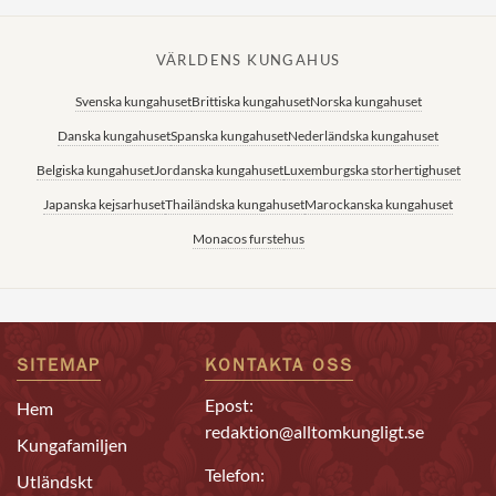
VÄRLDENS KUNGAHUS
Svenska kungahuset
Brittiska kungahuset
Norska kungahuset
Danska kungahuset
Spanska kungahuset
Nederländska kungahuset
Belgiska kungahuset
Jordanska kungahuset
Luxemburgska storhertighuset
Japanska kejsarhuset
Thailändska kungahuset
Marockanska kungahuset
Monacos furstehus
SITEMAP
KONTAKTA OSS
Epost:
Hem
redaktion@alltomkungligt.se
Kungafamiljen
Telefon:
Utländskt