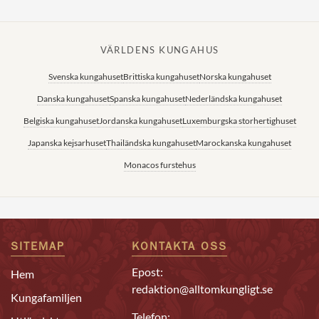
VÄRLDENS KUNGAHUS
Svenska kungahuset
Brittiska kungahuset
Norska kungahuset
Danska kungahuset
Spanska kungahuset
Nederländska kungahuset
Belgiska kungahuset
Jordanska kungahuset
Luxemburgska storhertighuset
Japanska kejsarhuset
Thailändska kungahuset
Marockanska kungahuset
Monacos furstehus
SITEMAP
KONTAKTA OSS
Epost:
Hem
redaktion@alltomkungligt.se
Kungafamiljen
Telefon: