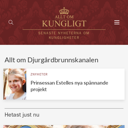
Toggl
navig
SENASTE NYHETERNA OM
KUNGLIGHETER
HEM
Allt om Djurgårdbrunnskanalen
KUNGAFAMILJEN
ZNYHETER
Prinsessan Estelles nya spännande
UTLÄNDSKT
projekt
KÄNDISAR
VÄRLDENS KUNGAHUS
Hetast just nu
Svenska kungahuset
REDAKTION
Brittiska kungahuset