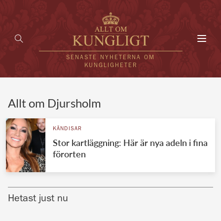
Toggl
navig
SENASTE NYHETERNA OM
KUNGLIGHETER
HEM
Allt om Djursholm
KUNGAFAMILJEN
KÄNDISAR
Stor kartläggning: Här är nya adeln i fina
UTLÄNDSKT
förorten
KÄNDISAR
VÄRLDENS KUNGAHUS
Hetast just nu
Svenska kungahuset
REDAKTION
Brittiska kungahuset