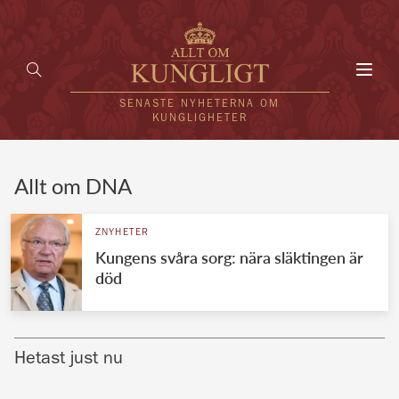
Toggl
navig
SENASTE NYHETERNA OM
KUNGLIGHETER
HEM
Allt om DNA
KUNGAFAMILJEN
ZNYHETER
Kungens svåra sorg: nära släktingen är
UTLÄNDSKT
död
KÄNDISAR
VÄRLDENS KUNGAHUS
Hetast just nu
Svenska kungahuset
REDAKTION
Brittiska kungahuset