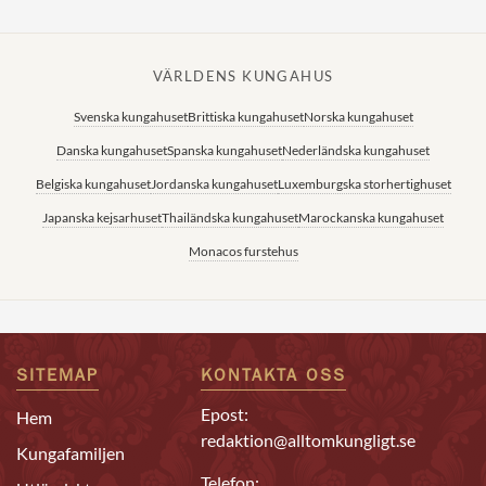
VÄRLDENS KUNGAHUS
Svenska kungahuset
Brittiska kungahuset
Norska kungahuset
Danska kungahuset
Spanska kungahuset
Nederländska kungahuset
Belgiska kungahuset
Jordanska kungahuset
Luxemburgska storhertighuset
Japanska kejsarhuset
Thailändska kungahuset
Marockanska kungahuset
Monacos furstehus
SITEMAP
KONTAKTA OSS
Epost:
Hem
redaktion@alltomkungligt.se
Kungafamiljen
Telefon: