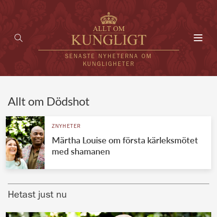
Toggl
navig
SENASTE NYHETERNA OM
KUNGLIGHETER
HEM
Allt om Dödshot
KUNGAFAMILJEN
ZNYHETER
Märtha Louise om första kärleksmötet
UTLÄNDSKT
med shamanen
KÄNDISAR
VÄRLDENS KUNGAHUS
Hetast just nu
Svenska kungahuset
REDAKTION
Brittiska kungahuset