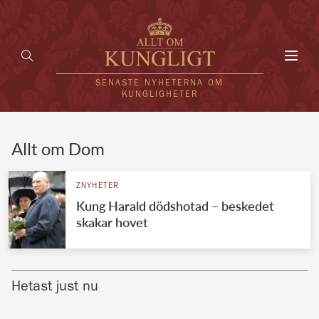
Toggl
navig
SENASTE NYHETERNA OM
KUNGLIGHETER
HEM
Allt om Dom
KUNGAFAMILJEN
ZNYHETER
Kung Harald dödshotad – beskedet
UTLÄNDSKT
skakar hovet
KÄNDISAR
VÄRLDENS KUNGAHUS
Hetast just nu
Svenska kungahuset
REDAKTION
Brittiska kungahuset