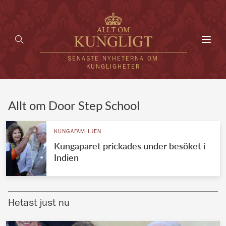
Toggl
navig
SENASTE NYHETERNA OM
KUNGLIGHETER
HEM
Allt om Door Step School
KUNGAFAMILJEN
KUNGAFAMILJEN
Kungaparet prickades under besöket i
UTLÄNDSKT
Indien
KÄNDISAR
VÄRLDENS KUNGAHUS
Hetast just nu
Svenska kungahuset
REDAKTION
Brittiska kungahuset