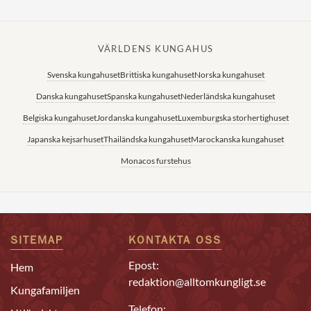
VÄRLDENS KUNGAHUS
Svenska kungahuset
Brittiska kungahuset
Norska kungahuset
Danska kungahuset
Spanska kungahuset
Nederländska kungahuset
Belgiska kungahuset
Jordanska kungahuset
Luxemburgska storhertighuset
Japanska kejsarhuset
Thailändska kungahuset
Marockanska kungahuset
Monacos furstehus
SITEMAP
KONTAKTA OSS
Epost:
Hem
redaktion@alltomkungligt.se
Kungafamiljen
Telefon: