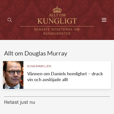
Toggl
navig
SENASTE NYHETERNA OM
KUNGLIGHETER
HEM
Allt om Douglas Murray
KUNGAFAMILJEN
KUNGAFAMILJEN
Vännen om Daniels hemlighet – drack
UTLÄNDSKT
vin och avslöjade allt
KÄNDISAR
VÄRLDENS KUNGAHUS
Hetast just nu
Svenska kungahuset
REDAKTION
Brittiska kungahuset