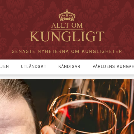
SENASTE NYHETERNA OM KUNGLIGHETER
LJEN
UTLÄNDSKT
KÄNDISAR
VÄRLDENS KUNGA