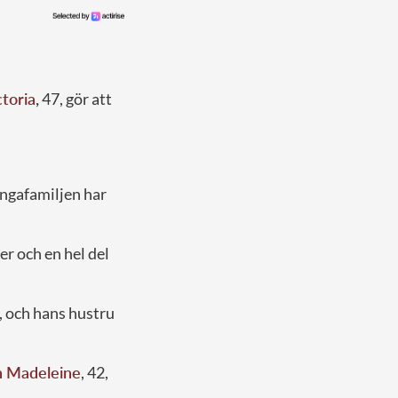
toria
,
47, gör att
ungafamiljen har
er och en hel del
0, och hans hustru
n Madeleine
, 42,