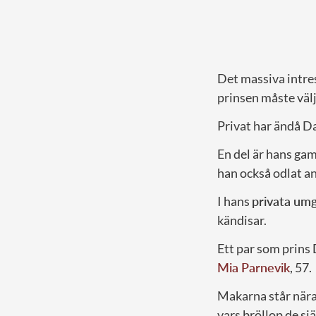
Det massiva intres
prinsen måste väl
Privat har ändå Da
En del är hans ga
han också odlat a
I hans
privata um
kändisar.
Ett par som prins
Mia Parnevik
, 57.
Makarna står nära 
vars bröllop de sjä