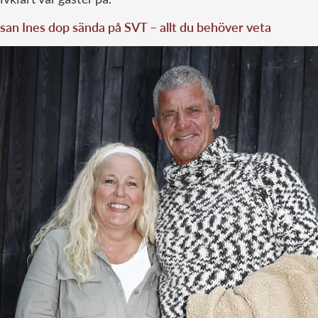
san Ines dop sända på SVT – allt du behöver veta