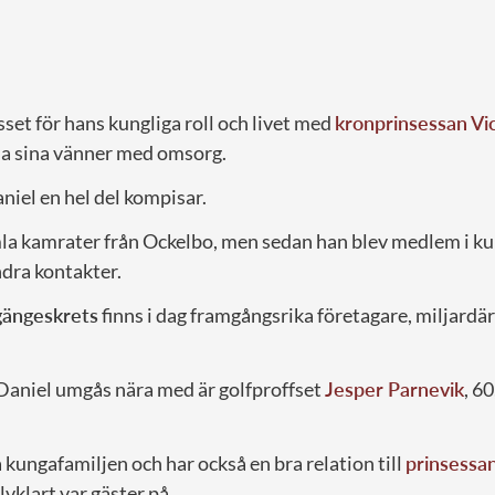
set för hans kungliga roll och livet med
kronprinsessan Vic
ja sina vänner med omsorg.
niel en hel del kompisar.
mla kamrater från Ockelbo, men sedan han blev medlem i k
ndra kontakter.
gängeskrets
finns i dag framgångsrika företagare, miljardär
 Daniel umgås nära med är golfproffset
Jesper Parnevik
, 6
kungafamiljen och har också en bra relation till
prinsessa
lvklart var gäster på.