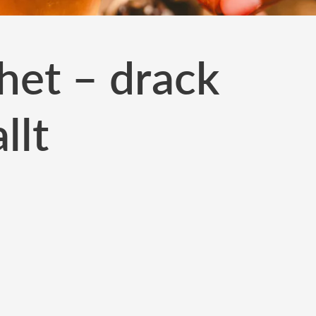
het – drack
llt