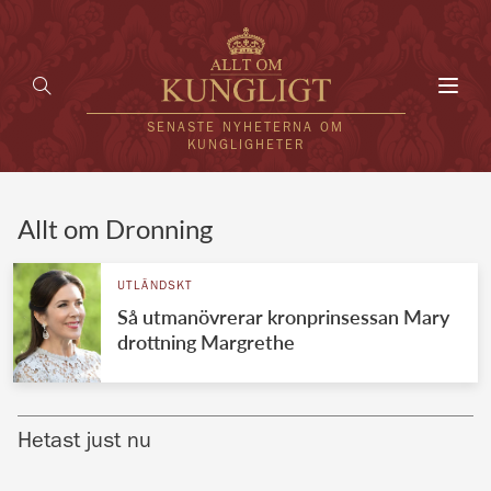
Toggl
navig
SENASTE NYHETERNA OM
KUNGLIGHETER
HEM
Allt om Dronning
KUNGAFAMILJEN
UTLÄNDSKT
Så utmanövrerar kronprinsessan Mary
UTLÄNDSKT
drottning Margrethe
KÄNDISAR
VÄRLDENS KUNGAHUS
Hetast just nu
Svenska kungahuset
REDAKTION
Brittiska kungahuset