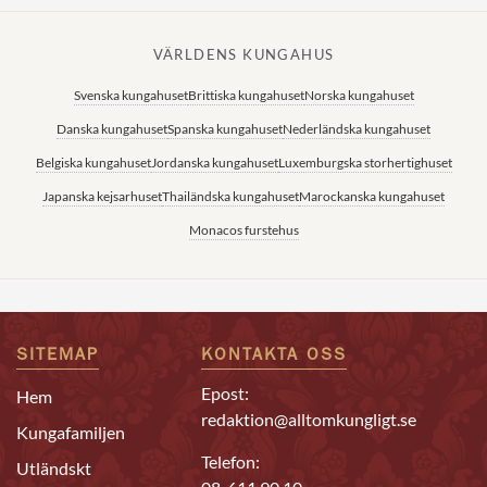
VÄRLDENS KUNGAHUS
Svenska kungahuset
Brittiska kungahuset
Norska kungahuset
Danska kungahuset
Spanska kungahuset
Nederländska kungahuset
Belgiska kungahuset
Jordanska kungahuset
Luxemburgska storhertighuset
Japanska kejsarhuset
Thailändska kungahuset
Marockanska kungahuset
Monacos furstehus
SITEMAP
KONTAKTA OSS
Epost:
Hem
redaktion@alltomkungligt.se
Kungafamiljen
Telefon:
Utländskt