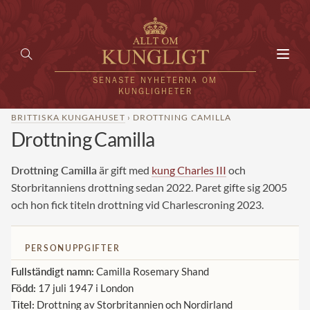
Toggl
navig
SENASTE NYHETERNA OM
KUNGLIGHETER
BRITTISKA KUNGAHUSET
› DROTTNING CAMILLA
Drottning Camilla
HEM
KUNGAFAMILJEN
Drottning Camilla
är gift med
kung Charles III
och
Storbritanniens drottning sedan 2022. Paret gifte sig 2005
UTLÄNDSKT
och hon fick titeln drottning vid Charlescroning 2023.
KÄNDISAR
PERSONUPPGIFTER
VÄRLDENS KUNGAHUS
Fullständigt namn:
Camilla Rosemary Shand
Svenska kungahuset
Född:
17 juli 1947 i London
REDAKTION
Titel:
Drottning av Storbritannien och Nordirland
Brittiska kungahuset