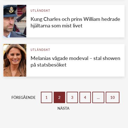
UTLÄNDSKT
Kung Charles och prins William hedrade
hjältarna som mist livet
UTLÄNDSKT
Melanias vågade modeval – stal showen
på statsbesöket
FÖREGÅENDE
1
2
3
4
…
10
NÄSTA