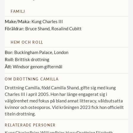
Norska kungahuset
FAMILJ
Danska kungahuset
Make/Maka:
Kung Charles III
Föräldrar:
Bruce Shand, Rosalind Cubitt
Spanska kungahuset
Nederländska kungahuset
HEM OCH ROLL
Belgiska kungahuset
Bor:
Buckingham Palace, London
Roll:
Brittisk drottning
Jordanska kungahuset
Ätt:
Windsor genom giftermål
Luxemburgska storhertighuset
OM DROTTNING CAMILLA
Japanska kejsarhuset
Drottning Camilla, född Camilla Shand, gifte sig med kung
Thailändska kungahuset
Charles III i april 2005. Hon har länge engagerat sig i
välgörenhet med fokus på bland annat litteracy, våldsutsatta
Marockanska kungahuset
kvinnor och osteoporos. Vid kröningen 2023 fick hon officiellt
titeln drottning.
Monacos furstehus
RELATERADE PERSONER
Kung Charles
Prins William
Prins Harry
Drottning Elizabeth