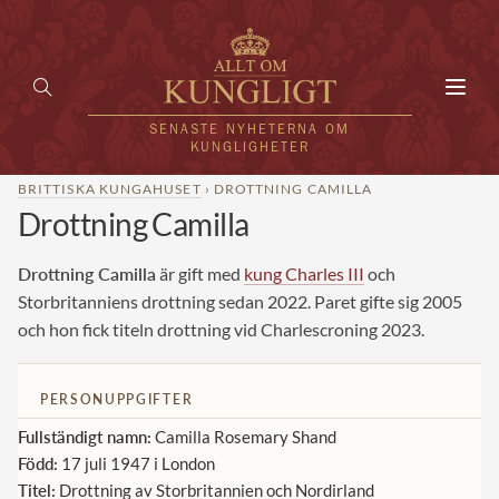
Toggl
navig
SENASTE NYHETERNA OM
KUNGLIGHETER
BRITTISKA KUNGAHUSET
› DROTTNING CAMILLA
Drottning Camilla
HEM
KUNGAFAMILJEN
Drottning Camilla
är gift med
kung Charles III
och
Storbritanniens drottning sedan 2022. Paret gifte sig 2005
UTLÄNDSKT
och hon fick titeln drottning vid Charlescroning 2023.
KÄNDISAR
PERSONUPPGIFTER
VÄRLDENS KUNGAHUS
Fullständigt namn:
Camilla Rosemary Shand
Svenska kungahuset
Född:
17 juli 1947 i London
REDAKTION
Titel:
Drottning av Storbritannien och Nordirland
Brittiska kungahuset