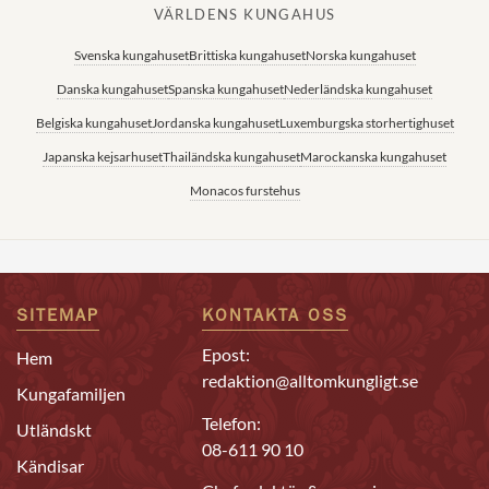
VÄRLDENS KUNGAHUS
Svenska kungahuset
Brittiska kungahuset
Norska kungahuset
Danska kungahuset
Spanska kungahuset
Nederländska kungahuset
Belgiska kungahuset
Jordanska kungahuset
Luxemburgska storhertighuset
Japanska kejsarhuset
Thailändska kungahuset
Marockanska kungahuset
Monacos furstehus
SITEMAP
KONTAKTA OSS
Epost:
Hem
redaktion@alltomkungligt.se
Kungafamiljen
Telefon:
Utländskt
08-611 90 10
Kändisar