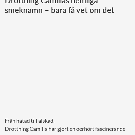
Drottning Camillas hemliga
smeknamn – bara få vet om det
Norska kungahuset
Danska kungahuset
Spanska kungahuset
Nederländska kungahuset
Belgiska kungahuset
Jordanska kungahuset
Luxemburgska storhertighuset
Japanska kejsarhuset
Thailändska kungahuset
Marockanska kungahuset
Monacos furstehus
Från hatad till älskad.
Drottning Camilla har gjort en oerhört fascinerande