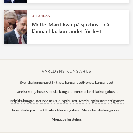
UTLÄNDSKT
Mette-Marit kvar på sjukhus – då
lämnar Haakon landet för fest
VÄRLDENS KUNGAHUS
Svenska kungahuset
Brittiska kungahuset
Norska kungahuset
Danska kungahuset
Spanska kungahuset
Nederländska kungahuset
Belgiska kungahuset
Jordanska kungahuset
Luxemburgska storhertighuset
Japanska kejsarhuset
Thailändska kungahuset
Marockanska kungahuset
Monacos furstehus