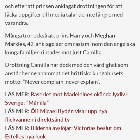
och efter att prinsen anklagat drottningen för att
läcka uppgifter till media talar de inte längre med
varandra.
Många tror också att prins Harry och
Meghan
Markles
, 42, anklagelser om rasism inom den engelska
kungafamiljen riktades mot just Camilla.
Drottning Camilla har dock med den värdighet som
anstår henne anammat det brittiska kungahusets
motto: ”Never complain, never explain”.
LÄS MER:
Raseriet mot Madeleines okända lyxliv i
Sverige: ”Mår illa”
LÄS MER:
ÖB Micael Bydén visar upp nya
flickvännen i direktsänd tv
LÄS MER:
Bilderna avslöjar: Victorias beslut om
Estelles nya look