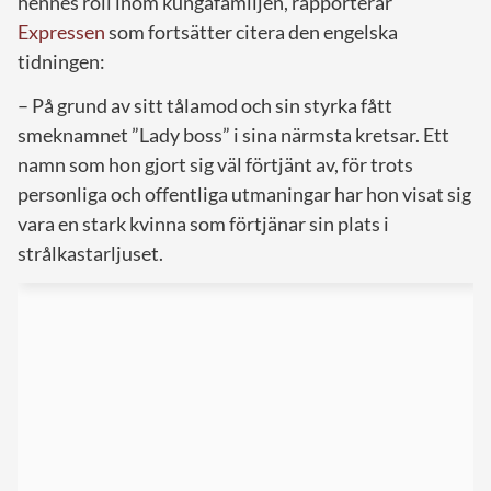
hennes roll inom kungafamiljen, rapporterar
Expressen
som fortsätter citera den engelska
tidningen:
– På grund av sitt tålamod och sin styrka fått
smeknamnet ”Lady boss” i sina närmsta kretsar. Ett
namn som hon gjort sig väl förtjänt av, för trots
personliga och offentliga utmaningar har hon visat sig
vara en stark kvinna som förtjänar sin plats i
strålkastarljuset.