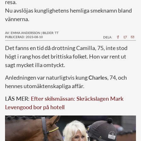
resa.
Nu avslöjas kunglighetens hemliga smeknamn bland
vännerna.
AV: EMMA ANDERSSON
|
BILDER: TT
PUBLICERAD: 2023-08-10
DELA:
D
et fanns en tid då drottning Camilla, 75, inte stod
högt i rang hos det brittiska folket. Hon var rent ut
sagt mycket illa omtyckt.
Anledningen var naturligtvis kung
Charles
, 74, och
hennes utomäktenskapliga affär.
LÄS MER:
Efter skilsmässan: Skräckslagen Mark
Levengood bor på hotell