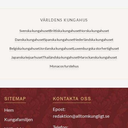
VÄRLDENS KUNGAHUS
Svenska kungahuset
Brittiska kungahuset
Norska kungahuset
Danska kungahuset
Spanska kungahuset
Nederländska kungahuset
Belgiska kungahuset
Jordanska kungahuset
Luxemburgska storhertighuset
Japanska kejsarhuset
Thailändska kungahuset
Marockanska kungahuset
Monacos furstehus
SITEMAP
KONTAKTA OSS
Epost:
Hem
redaktion@alltomkungligt.se
Kungafamiljen
Telefon: