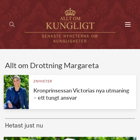
Toggl
navig
SENASTE NYHETERNA OM
KUNGLIGHETER
HEM
Allt om Drottning Margareta
KUNGAFAMILJEN
ZNYHETER
Kronprinsessan Victorias nya utmaning
UTLÄNDSKT
– ett tungt ansvar
KÄNDISAR
VÄRLDENS KUNGAHUS
Hetast just nu
Svenska kungahuset
REDAKTION
Brittiska kungahuset