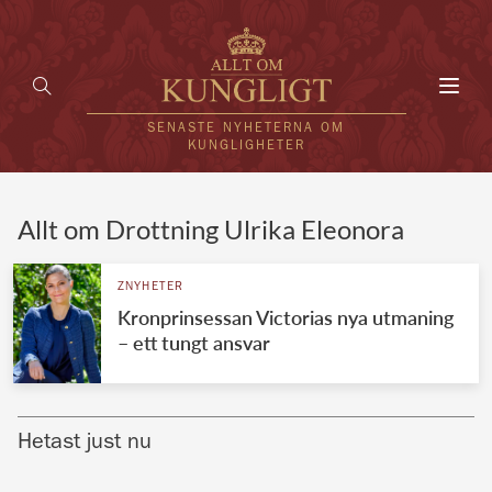
Toggl
navig
SENASTE NYHETERNA OM
KUNGLIGHETER
HEM
Allt om Drottning Ulrika Eleonora
KUNGAFAMILJEN
ZNYHETER
Kronprinsessan Victorias nya utmaning
UTLÄNDSKT
– ett tungt ansvar
KÄNDISAR
VÄRLDENS KUNGAHUS
Hetast just nu
Svenska kungahuset
REDAKTION
Brittiska kungahuset