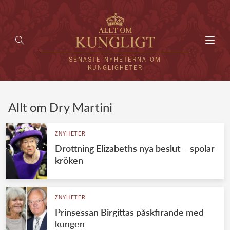
Toggl
navig
SENASTE NYHETERNA OM
KUNGLIGHETER
HEM
Allt om Dry Martini
KUNGAFAMILJEN
ZNYHETER
Drottning Elizabeths nya beslut – spolar
UTLÄNDSKT
kröken
KÄNDISAR
VÄRLDENS KUNGAHUS
ZNYHETER
Prinsessan Birgittas påskfirande med
Svenska kungahuset
REDAKTION
kungen
Brittiska kungahuset