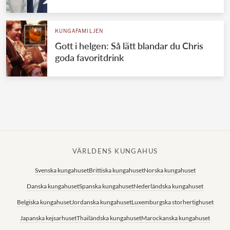
Norska kungahuset
KUNGAFAMILJEN
Danska kungahuset
Gott i helgen: Så lätt blandar du Chris
Spanska kungahuset
goda favoritdrink
Nederländska kungahuset
Belgiska kungahuset
Jordanska kungahuset
Luxemburgska storhertighuset
Japanska kejsarhuset
VÄRLDENS KUNGAHUS
Thailändska kungahuset
Svenska kungahuset
Brittiska kungahuset
Norska kungahuset
Marockanska kungahuset
Danska kungahuset
Spanska kungahuset
Nederländska kungahuset
Monacos furstehus
Belgiska kungahuset
Jordanska kungahuset
Luxemburgska storhertighuset
Japanska kejsarhuset
Thailändska kungahuset
Marockanska kungahuset