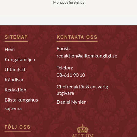
Monacos furstehus
SITEMAP
KONTAKTA OSS
Epost:
Hem
redaktion@alltomkungligt.se
Kungafamiljen
Telefon:
Utländskt
08-611 90 10
Kändisar
Chefredaktör & ansvarig
Redaktion
utgivare
Bästa kungahus-
Daniel Nyhlén
sajterna
FÖLJ OSS