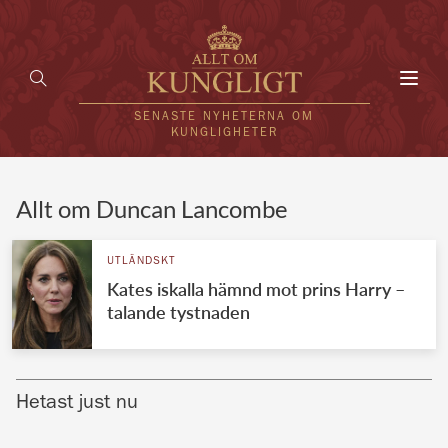
Toggl
navig
SENASTE NYHETERNA OM
KUNGLIGHETER
HEM
Allt om Duncan Lancombe
KUNGAFAMILJEN
UTLÄNDSKT
Kates iskalla hämnd mot prins Harry –
UTLÄNDSKT
talande tystnaden
KÄNDISAR
VÄRLDENS KUNGAHUS
Hetast just nu
Svenska kungahuset
REDAKTION
Brittiska kungahuset