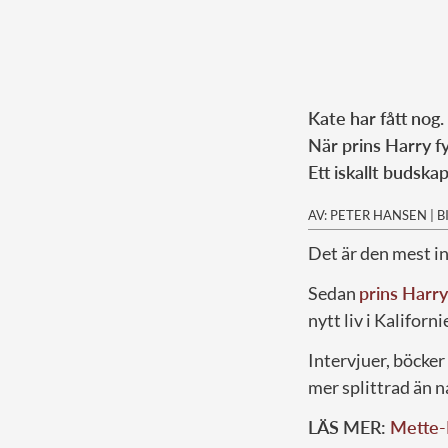
Kate har fått nog.
När prins Harry fy
Ett iskallt budska
AV: PETER HANSEN
|
B
Det är den mest in
Sedan
prins Harry
nytt liv i Kaliforn
Intervjuer, böcker
mer splittrad än n
LÄS MER:
Mette-