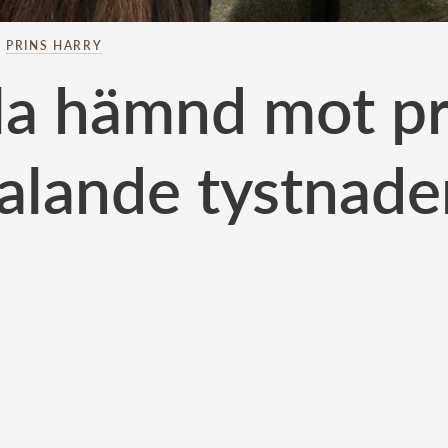
–
PRINS HARRY
lla hämnd mot pr
talande tystnade