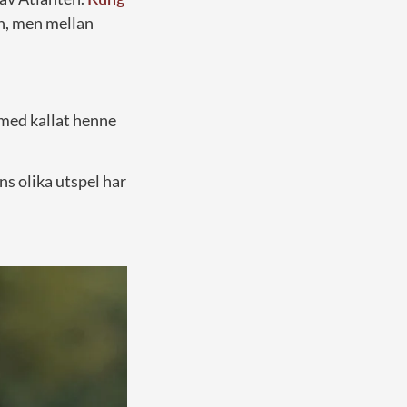
son, men mellan
 med kallat henne
s olika utspel har