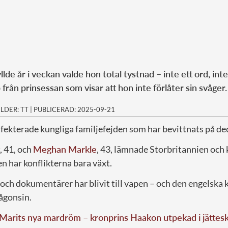
llde år i veckan valde hon total tystnad – inte ett ord, inte
p från prinsessan som visar att hon inte förlåter sin svåger.
ILDER: TT
|
PUBLICERAD: 2025-09-21
fekterade kungliga familjefejden som har bevittnats på de
, 41, och
Meghan Markle
, 43, lämnade Storbritannien och 
ien har konflikterna bara växt.
 och dokumentärer har blivit till vapen – och den engelska
ågonsin.
Marits nya mardröm – kronprins Haakon utpekad i jättes