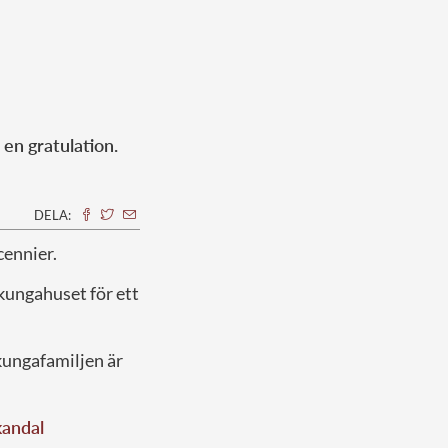
 en gratulation.
DELA:
cennier.
kungahuset för ett
 kungafamiljen är
kandal