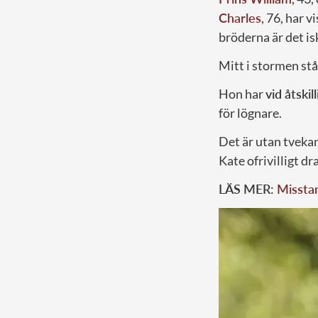
Charles
, 76, har 
bröderna är det isk
Mitt i stormen st
Hon har
vid åtskill
för lögnare.
Det är utan tveka
Kate ofrivilligt dr
LÄS MER:
Misstan