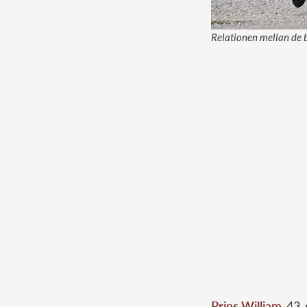
Relationen mellan de b
Prins William
, 43,