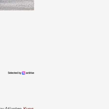
a av Atlanten.
Kung