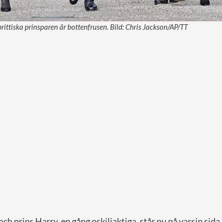
rittiska prinsparen är bottenfrusen. Bild: Chris Jackson/AP/TT
 och prins Harry, en gång oskiljaktiga, står nu på varsin sid