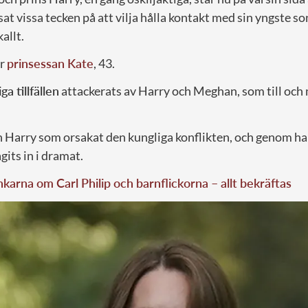
visat vissa tecken på att vilja hålla kontakt med sin yngste 
allt.
år
prinsessan Kate
, 43.
iga tillfällen
attackerats av Harry och Meghan, som till och
n Harry som orsakat den kungliga konflikten, och genom han
agits in i dramat.
karna om Carl Philip och barnflickorna – allt bekräftas