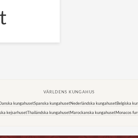
t
VÄRLDENS KUNGAHUS
Danska kungahuset
Spanska kungahuset
Nederländska kungahuset
Belgiska ku
ska kejsarhuset
Thailändska kungahuset
Marockanska kungahuset
Monacos fur