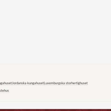
ngahuset
Jordanska kungahuset
Luxemburgska storhertighuset
stehus