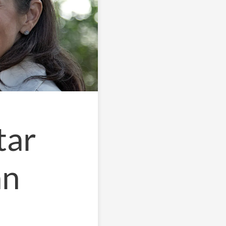
tar
ån