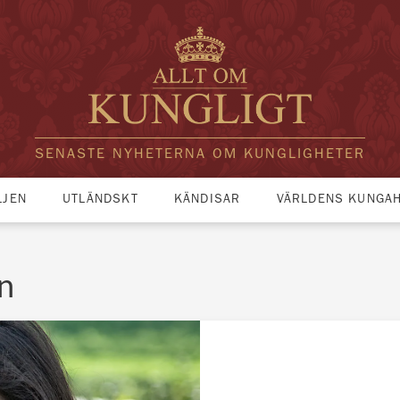
SENASTE NYHETERNA OM KUNGLIGHETER
LJEN
UTLÄNDSKT
KÄNDISAR
VÄRLDENS KUNGA
n