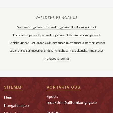
VÄRLDENS KUNGAHUS
Svenska kungahuset
Brittiska kungahuset
Norska kungahuset
Danska kungahuset
Spanska kungahuset
Nederländska kungahuset
Belgiska kungahuset
Jordanska kungahuset
Luxemburgska storhertighuset
Japanska kejsarhuset
Thailändska kungahuset
Marockanska kungahuset
Monacos furstehus
SITEMAP
KONTAKTA OSS
Epost:
Hem
redaktion@alltomkungligt.se
Kungafamiljen
Telefon: