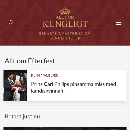
Toggl
navig
SENASTE NYHETERNA OM
KUNGLIGHETER
HEM
Allt om Efterfest
KUNGAFAMILJEN
KUNGAFAMILJEN
Prins Carl Philips pinsamma miss med
UTLÄNDSKT
kändiskvinnan
KÄNDISAR
VÄRLDENS KUNGAHUS
Hetast just nu
Svenska kungahuset
REDAKTION
Brittiska kungahuset