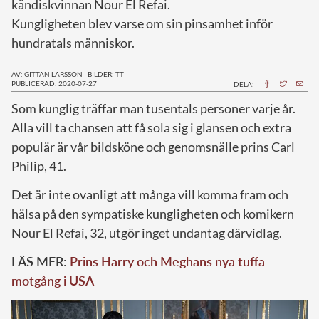
kändiskvinnan Nour El Refai.
Kungligheten blev varse om sin pinsamhet inför
hundratals människor.
AV: GITTAN LARSSON
|
BILDER: TT
PUBLICERAD: 2020-07-27
DELA:
S
om kunglig träffar man tusentals personer varje år.
Alla vill ta chansen att få sola sig i glansen och extra
populär är vår bildsköne och genomsnälle prins Carl
Philip, 41.
Det är inte ovanligt att många vill komma fram och
hälsa på den sympatiske kungligheten och komikern
Nour El Refai, 32, utgör inget undantag därvidlag.
LÄS MER:
Prins Harry och Meghans nya tuffa
motgång i USA