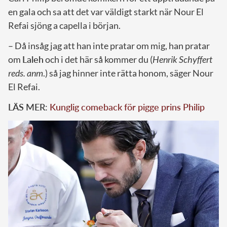
en gala och sa att det var väldigt starkt när Nour El
Refai sjöng a capella i början.
– Då insåg jag att han inte pratar om mig, han pratar
om
Laleh
och i det här så kommer du (
Henrik Schyffert
reds. anm
.) så jag hinner inte rätta honom, säger Nour
El Refai.
LÄS MER:
Kunglig comeback för pigge prins Philip