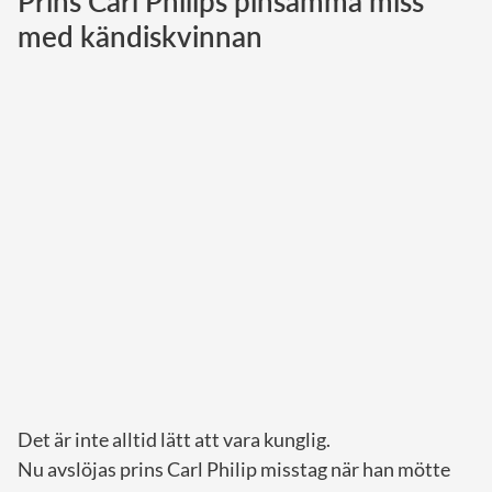
Prins Carl Philips pinsamma miss
med kändiskvinnan
Norska kungahuset
Danska kungahuset
Spanska kungahuset
Nederländska kungahuset
Belgiska kungahuset
Jordanska kungahuset
Luxemburgska storhertighuset
Japanska kejsarhuset
Thailändska kungahuset
Marockanska kungahuset
Monacos furstehus
Det är inte alltid lätt att vara kunglig.
Nu avslöjas prins Carl Philip misstag när han mötte