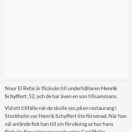
Nour El Refai är flickvän till underhållaren
Henrik
Schyffert
, 52, och de har även en son tillsammans.
Vid ett tillfälle när de skulle ses på en restaurang i
Stockholm var Henrik Schyffert lite försenad. När han
väl anlände fick han till sin förvåning se hur hans
flickvän Nour konverserade prins Carl Philip.