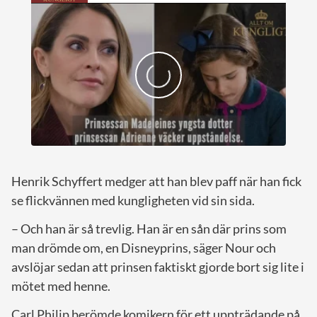
Henrik Schyffert medger att han blev paff när han fick
se flickvännen med kungligheten vid sin sida.
– Och han är så trevlig. Han är en sån där prins som
man drömde om, en Disneyprins, säger Nour och
avslöjar sedan att prinsen faktiskt gjorde bort sig lite i
mötet med henne.
Carl Philip berömde komikern för ett uppträdande på