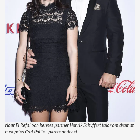
Nour El Refai och hennes partner Henrik Schyffert talar om dramat
med prins Carl Philip i parets podcast.