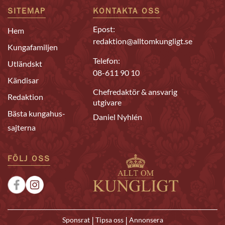
SITEMAP
KONTAKTA OSS
Epost:
Hem
redaktion@alltomkungligt.se
Kungafamiljen
Telefon:
Utländskt
08-611 90 10
Kändisar
Chefredaktör & ansvarig
Redaktion
utgivare
Bästa kungahus-
Daniel Nyhlén
sajterna
FÖLJ OSS
|
|
Sponsrat
Tipsa oss
Annonsera