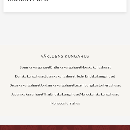
VÄRLDENS KUNGAHUS
Svenska kungahuset
Brittiska kungahuset
Norska kungahuset
Danska kungahuset
Spanska kungahuset
Nederländska kungahuset
Belgiska kungahuset
Jordanska kungahuset
Luxemburgska storhertighuset
Japanska kejsarhuset
Thailändska kungahuset
Marockanska kungahuset
Monacos furstehus