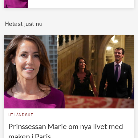
Norska kungahuset
Danska kungahuset
Hetast just nu
Spanska kungahuset
Nederländska kungahuset
Belgiska kungahuset
Jordanska kungahuset
Luxemburgska storhertighuset
Japanska kejsarhuset
Thailändska kungahuset
Marockanska kungahuset
UTLÄNDSKT
Monacos furstehus
Prinssessan Marie om nya livet med
maken i Paris