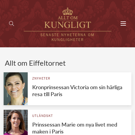
Toggl
navig
SENASTE NYHETERNA OM
KUNGLIGHETER
HEM
Allt om Eiffeltornet
KUNGAFAMILJEN
ZNYHETER
Kronprinsessan Victoria om sin härliga
UTLÄNDSKT
resa till Paris
KÄNDISAR
VÄRLDENS KUNGAHUS
UTLÄNDSKT
Prinssessan Marie om nya livet med
Svenska kungahuset
REDAKTION
maken i Paris
Brittiska kungahuset