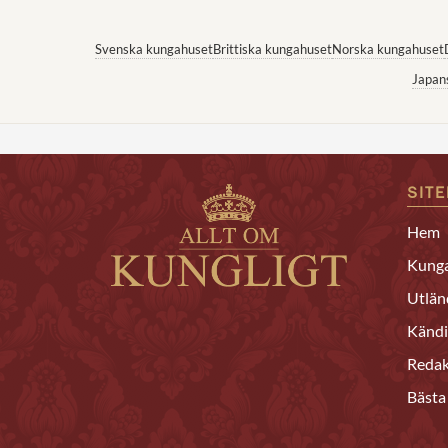
Svenska kungahuset
Brittiska kungahuset
Norska kungahuset
Japan
SIT
Hem
Kunga
Utlän
Kändi
Redak
Bästa