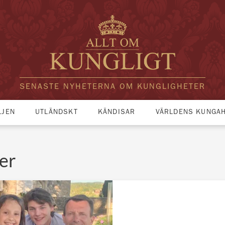
SENASTE NYHETERNA OM KUNGLIGHETER
LJEN
UTLÄNDSKT
KÄNDISAR
VÄRLDENS KUNGA
er