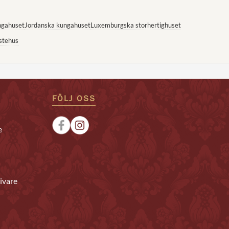
ngahuset
Jordanska kungahuset
Luxemburgska storhertighuset
stehus
FÖLJ OSS
e
ivare