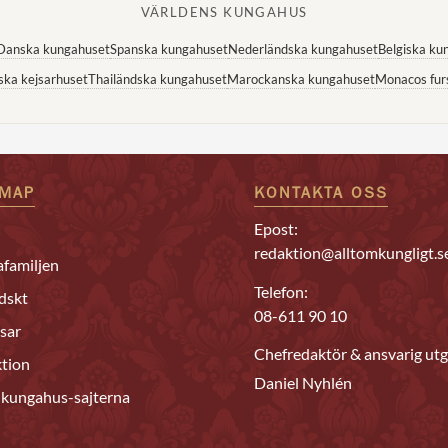
VÄRLDENS KUNGAHUS
Danska kungahuset
Spanska kungahuset
Nederländska kungahuset
Belgiska ku
ska kejsarhuset
Thailändska kungahuset
Marockanska kungahuset
Monacos fur
EMAP
KONTAKTA OSS
Epost:
redaktion@alltomkungligt.s
familjen
Telefon:
dskt
08-611 90 10
sar
Chefredaktör & ansvarig utg
tion
Daniel Nyhlén
 kungahus-sajterna