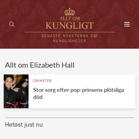
Toggl
navig
SENASTE NYHETERNA OM
KUNGLIGHETER
HEM
Allt om Elizabeth Hall
KUNGAFAMILJEN
ZNYHETER
Stor sorg efter pop-prinsens plötsliga
UTLÄNDSKT
död
KÄNDISAR
VÄRLDENS KUNGAHUS
Hetast just nu
Svenska kungahuset
REDAKTION
Brittiska kungahuset