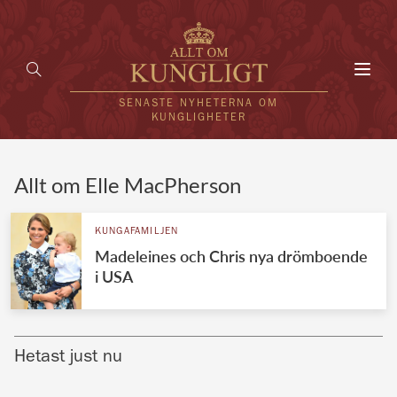
Toggl
navig
SENASTE NYHETERNA OM
KUNGLIGHETER
HEM
Allt om Elle MacPherson
KUNGAFAMILJEN
KUNGAFAMILJEN
Madeleines och Chris nya drömboende
UTLÄNDSKT
i USA
KÄNDISAR
VÄRLDENS KUNGAHUS
Hetast just nu
Svenska kungahuset
REDAKTION
Brittiska kungahuset