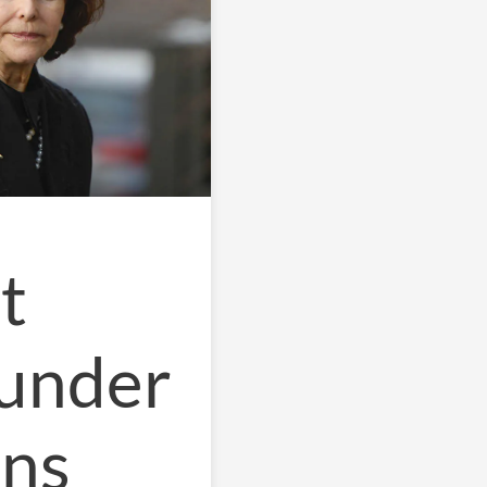
t
 under
ens