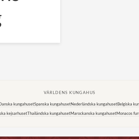
g
VÄRLDENS KUNGAHUS
Danska kungahuset
Spanska kungahuset
Nederländska kungahuset
Belgiska ku
ska kejsarhuset
Thailändska kungahuset
Marockanska kungahuset
Monacos fur