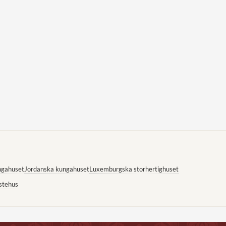
ngahuset
Jordanska kungahuset
Luxemburgska storhertighuset
stehus