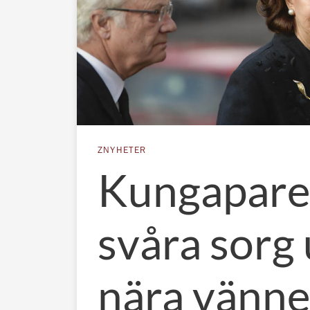
ZNYHETER
Kungapare
svåra sorg
nära vänn