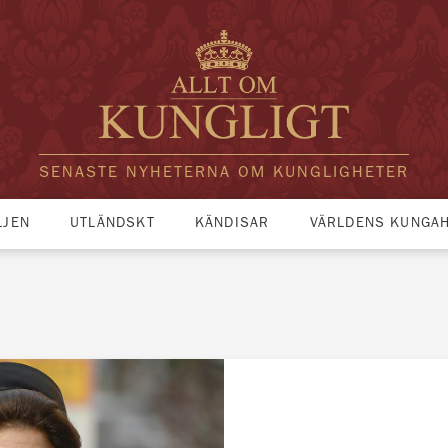
SENASTE NYHETERNA OM KUNGLIGHETER
LJEN
UTLÄNDSKT
KÄNDISAR
VÄRLDENS KUNGA