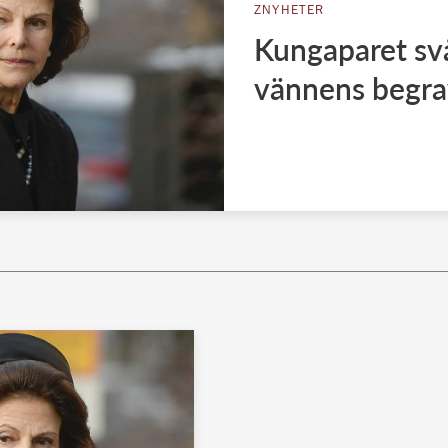
ZNYHETER
Kungaparet svå
vännens begra