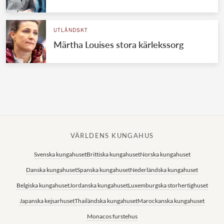
Norska kungahuset
UTLÄNDSKT
Danska kungahuset
Märtha Louises stora kärlekssorg
Spanska kungahuset
Nederländska kungahuset
Belgiska kungahuset
Jordanska kungahuset
Luxemburgska storhertighuset
VÄRLDENS KUNGAHUS
Japanska kejsarhuset
Svenska kungahuset
Brittiska kungahuset
Norska kungahuset
Thailändska kungahuset
Danska kungahuset
Spanska kungahuset
Nederländska kungahuset
Marockanska kungahuset
Belgiska kungahuset
Jordanska kungahuset
Luxemburgska storhertighuset
Monacos furstehus
Japanska kejsarhuset
Thailändska kungahuset
Marockanska kungahuset
Monacos furstehus