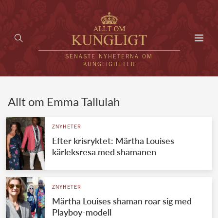
Toggl
navig
SENASTE NYHETERNA OM
KUNGLIGHETER
HEM
Allt om Emma Tallulah
KUNGAFAMILJEN
ZNYHETER
Efter krisryktet: Märtha Louises
UTLÄNDSKT
kärleksresa med shamanen
KÄNDISAR
VÄRLDENS KUNGAHUS
ZNYHETER
Märtha Louises shaman roar sig med
Svenska kungahuset
REDAKTION
Playboy-modell
Brittiska kungahuset