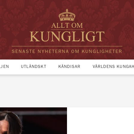
SENASTE NYHETERNA OM KUNGLIGHETER
LJEN
UTLÄNDSKT
KÄNDISAR
VÄRLDENS KUNGA