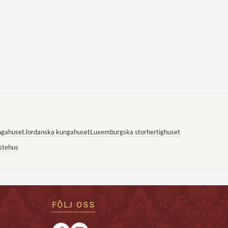
ngahuset
Jordanska kungahuset
Luxemburgska storhertighuset
stehus
FÖLJ OSS