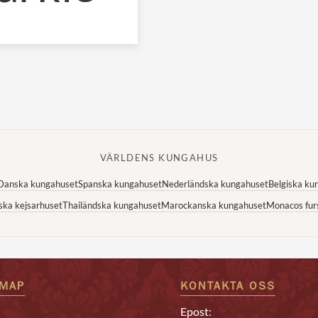
VÄRLDENS KUNGAHUS
Danska kungahuset
Spanska kungahuset
Nederländska kungahuset
Belgiska ku
ska kejsarhuset
Thailändska kungahuset
Marockanska kungahuset
Monacos fur
EMAP
KONTAKTA OSS
Epost: