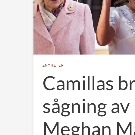
ZNYHETER
Camillas b
sågning av
Meghan Ma