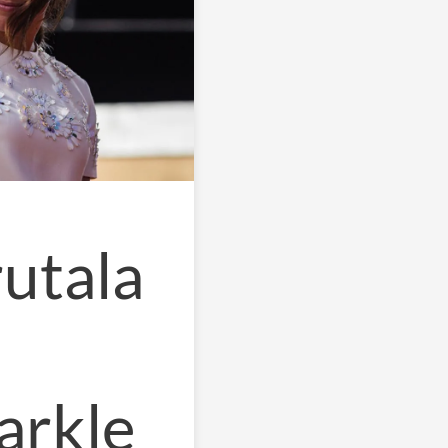
rutala
rkle