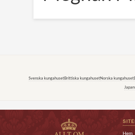
Svenska kungahuset
Brittiska kungahuset
Norska kungahuset
Japan
SIT
Hem