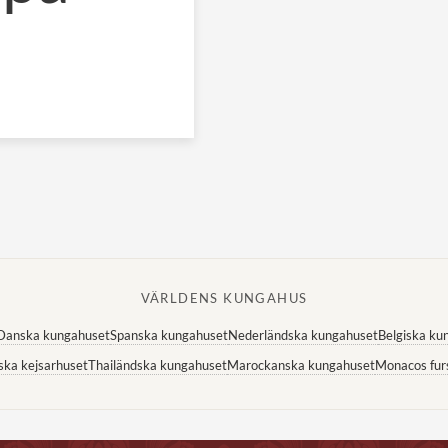
VÄRLDENS KUNGAHUS
Danska kungahuset
Spanska kungahuset
Nederländska kungahuset
Belgiska ku
ska kejsarhuset
Thailändska kungahuset
Marockanska kungahuset
Monacos fur