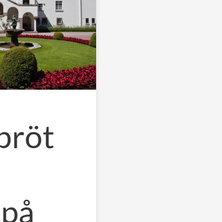
bröt
 på