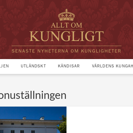
SENASTE NYHETERNA OM KUNGLIGHETER
LJEN
UTLÄNDSKT
KÄNDISAR
VÄRLDENS KUNGA
onuställningen