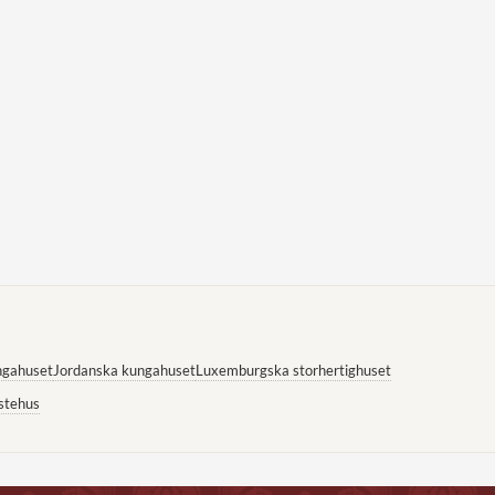
ngahuset
Jordanska kungahuset
Luxemburgska storhertighuset
stehus