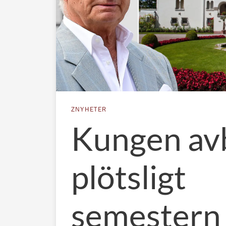
ZNYHETER
Kungen av
plötsligt
semestern