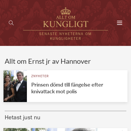
Toggl
navig
SENASTE NYHETERNA OM
KUNGLIGHETER
HEM
Allt om Ernst jr av Hannover
KUNGAFAMILJEN
ZNYHETER
Prinsen dömd till fängelse efter
UTLÄNDSKT
knivattack mot polis
KÄNDISAR
VÄRLDENS KUNGAHUS
Hetast just nu
Svenska kungahuset
REDAKTION
Brittiska kungahuset