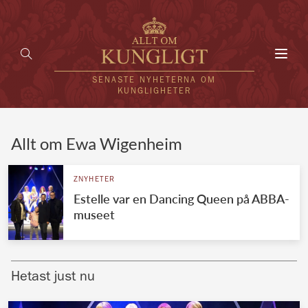
Toggl
navig
SENASTE NYHETERNA OM
KUNGLIGHETER
HEM
Allt om Ewa Wigenheim
KUNGAFAMILJEN
ZNYHETER
Estelle var en Dancing Queen på ABBA-
UTLÄNDSKT
museet
KÄNDISAR
VÄRLDENS KUNGAHUS
Hetast just nu
Svenska kungahuset
REDAKTION
Brittiska kungahuset