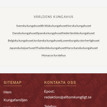
VÄRLDENS KUNGAHUS
Svenska kungahuset
Brittiska kungahuset
Norska kungahuset
Danska kungahuset
Spanska kungahuset
Nederländska kungahuset
Belgiska kungahuset
Jordanska kungahuset
Luxemburgska storhertighuset
Japanska kejsarhuset
Thailändska kungahuset
Marockanska kungahuset
Monacos furstehus
SITEMAP
KONTAKTA OSS
Epost:
Hem
redaktion@alltomkungligt.se
Kungafamiljen
Telefon: