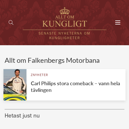
Toggl
navig
SENASTE NYHETERNA OM
KUNGLIGHETER
HEM
Allt om Falkenbergs Motorbana
KUNGAFAMILJEN
ZNYHETER
Carl Philips stora comeback – vann hela
UTLÄNDSKT
tävlingen
KÄNDISAR
VÄRLDENS KUNGAHUS
Hetast just nu
Svenska kungahuset
REDAKTION
Brittiska kungahuset