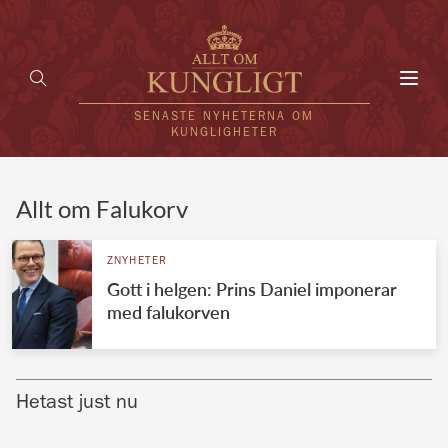
Toggl
navig
SENASTE NYHETERNA OM
KUNGLIGHETER
HEM
Allt om Falukorv
KUNGAFAMILJEN
ZNYHETER
Gott i helgen: Prins Daniel imponerar
UTLÄNDSKT
med falukorven
KÄNDISAR
VÄRLDENS KUNGAHUS
Hetast just nu
Svenska kungahuset
REDAKTION
Brittiska kungahuset