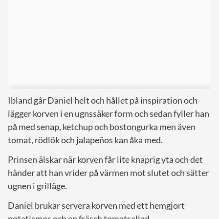
Ibland går Daniel helt och hållet på inspiration och
lägger korven i en ugnssäker form och sedan fyller han
på med senap, ketchup och bostongurka men även
tomat, rödlök och jalapeños kan åka med.
Prinsen älskar när korven får lite knaprig yta och det
händer att han vrider på värmen mot slutet och sätter
ugnen i grilläge.
Daniel brukar servera korven med ett hemgjort
potatismos och en fräsch tomatsallad.