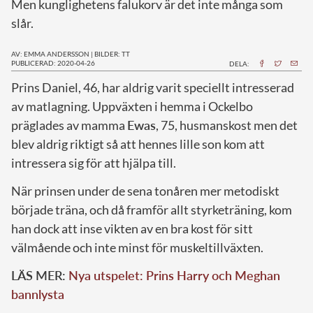
Men kunglighetens falukorv är det inte många som
slår.
AV: EMMA ANDERSSON
|
BILDER: TT
PUBLICERAD: 2020-04-26
DELA:
P
rins Daniel, 46, har aldrig varit speciellt intresserad
av matlagning. Uppväxten i hemma i Ockelbo
präglades av mamma
Ewas
, 75, husmanskost men det
blev aldrig riktigt så att hennes lille son kom att
intressera sig för att hjälpa till.
När prinsen under de sena tonåren mer metodiskt
började träna, och då framför allt styrketräning, kom
han dock att inse vikten av en bra kost för sitt
välmående och inte minst för muskeltillväxten.
LÄS MER:
Nya utspelet: Prins Harry och Meghan
bannlysta