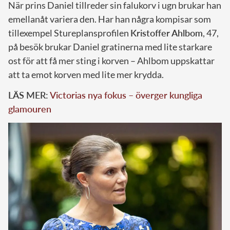
När prins Daniel tillreder sin falukorv i ugn brukar han
emellanåt variera den. Har han några kompisar som
tillexempel Stureplansprofilen
Kristoffer Ahlbom
, 47,
på besök brukar Daniel gratinerna med lite starkare
ost för att få mer sting i korven – Ahlbom uppskattar
att ta emot korven med lite mer krydda.
LÄS MER:
Victorias nya fokus – överger kungliga
glamouren