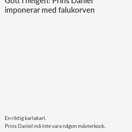
Gott i helgen: Prins Daniel
imponerar med falukorven
Norska kungahuset
Danska kungahuset
Spanska kungahuset
Nederländska kungahuset
Belgiska kungahuset
Jordanska kungahuset
Luxemburgska storhertighuset
Japanska kejsarhuset
Thailändska kungahuset
Marockanska kungahuset
Monacos furstehus
En riktig karlakarl.
Prins Daniel må inte vara någon mästerkock.