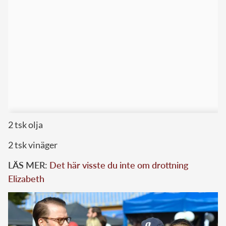
2 tsk olja
2 tsk vinäger
LÄS MER:
Det här visste du inte om drottning
Elizabeth