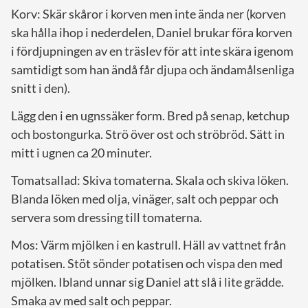
Korv: Skär skåror i korven men inte ända ner (korven
ska hålla ihop i nederdelen, Daniel brukar föra korven
i fördjupningen av en träslev för att inte skära igenom
samtidigt som han ändå får djupa och ändamålsenliga
snitt i den).
Lägg den i en ugnssäker form. Bred på senap, ketchup
och bostongurka. Strö över ost och ströbröd. Sätt in
mitt i ugnen ca 20 minuter.
Tomatsallad: Skiva tomaterna. Skala och skiva löken.
Blanda löken med olja, vinäger, salt och peppar och
servera som dressing till tomaterna.
Mos: Värm mjölken i en kastrull. Häll av vattnet från
potatisen. Stöt sönder potatisen och vispa den med
mjölken. Ibland unnar sig Daniel att slå i lite grädde.
Smaka av med salt och peppar.