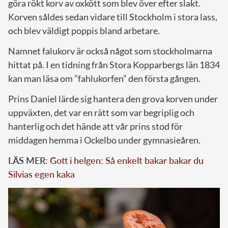
göra rökt korv av oxkött som blev över efter slakt.
Korven såldes sedan vidare till Stockholm i stora lass,
och blev väldigt poppis bland arbetare.
Namnet falukorv är också något som stockholmarna
hittat på. I en tidning från Stora Kopparbergs län 1834
kan man läsa om ”fahlukorfen” den första gången.
Prins Daniel lärde sig hantera den grova korven under
uppväxten, det var en rätt som var begriplig och
hanterlig och det hände att vår prins stod för
middagen hemma i Ockelbo under gymnasieåren.
LÄS MER:
Gott i helgen: Så enkelt bakar bakar du
Silvias egen kaka