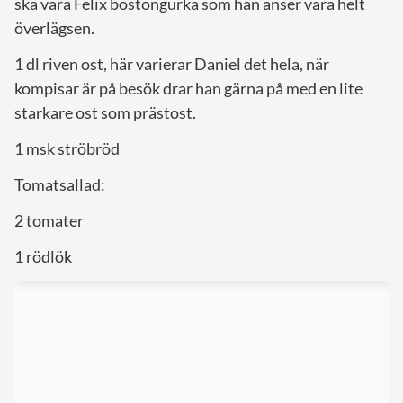
ska vara Felix bostongurka som han anser vara helt
överlägsen.
1 dl riven ost, här varierar Daniel det hela, när
kompisar är på besök drar han gärna på med en lite
starkare ost som prästost.
1 msk ströbröd
Tomatsallad:
2 tomater
1 rödlök