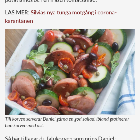
LÄS MER:
Silvias nya tunga motgång i corona-
karantänen
Till korven serverar Daniel gärna en god sallad. Ibland gratinerar
han korven med ost.
Så här tillagar du falukorven som prins Daniel: