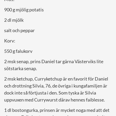
900 g mjölig potatis
2 dl mjölk
salt och peppar
Korv:
550 g falukorv
2 msk senap, prins Daniel tar gärna Västerviks lite
sötstarka senap.
2 msk ketchup, Curryketchup är en favorit för Daniel
och drottning Silvia, 76, de övriga i kungafamiljen är
dock inte så förtjusta i den. Som tyska är Silvia
uppvuxen med Currywurst därav hennes faiblesse.
1 dl bostongurka, prinsen är mycket noga med att det