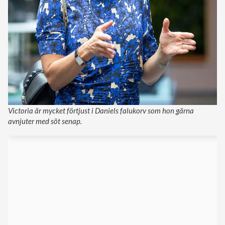
Victoria är mycket förtjust i Daniels falukorv som hon gärna
avnjuter med söt senap.