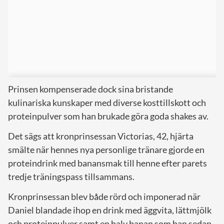
Prinsen kompenserade dock sina bristande
kulinariska kunskaper med diverse kosttillskott och
proteinpulver som han brukade göra goda shakes av.
Det sägs att kronprinsessan Victorias, 42, hjärta
smälte när hennes nya personlige tränare gjorde en
proteindrink med banansmak till henne efter parets
tredje träningspass tillsammans.
Kronprinsessan blev både rörd och imponerad när
Daniel blandade ihop en drink med äggvita, lättmjölk
och proteinpulver samt en halv banan som han sedan