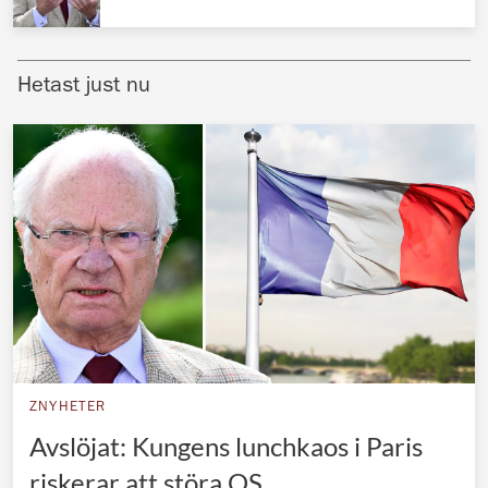
Norska kungahuset
Danska kungahuset
Hetast just nu
Spanska kungahuset
Nederländska kungahuset
Belgiska kungahuset
Jordanska kungahuset
Luxemburgska storhertighuset
Japanska kejsarhuset
Thailändska kungahuset
Marockanska kungahuset
ZNYHETER
Monacos furstehus
Avslöjat: Kungens lunchkaos i Paris
riskerar att störa OS