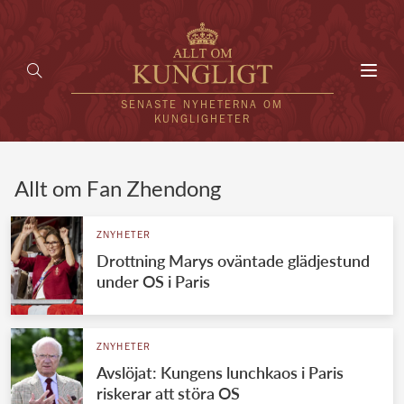
Toggl
navig
SENASTE NYHETERNA OM
KUNGLIGHETER
HEM
Allt om Fan Zhendong
KUNGAFAMILJEN
ZNYHETER
Drottning Marys oväntade glädjestund
UTLÄNDSKT
under OS i Paris
KÄNDISAR
VÄRLDENS KUNGAHUS
ZNYHETER
Avslöjat: Kungens lunchkaos i Paris
Svenska kungahuset
REDAKTION
riskerar att störa OS
Brittiska kungahuset