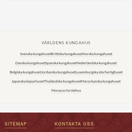
VÄRLDENS KUNGAHUS
Svenska kungahuset
Brittiska kungahuset
Norska kungahuset
Danska kungahuset
Spanska kungahuset
Nederländska kungahuset
Belgiska kungahuset
Jordanska kungahuset
Luxemburgska storhertighuset
Japanska kejsarhuset
Thailändska kungahuset
Marockanska kungahuset
Monacos furstehus
SITEMAP
KONTAKTA OSS