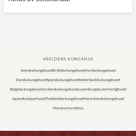
VÄRLDENS KUNGAHUS
Svenska kungahuset
Brittiska kungahuset
Norska kungahuset
Danska kungahuset
Spanska kungahuset
Nederländska kungahuset
Belgiska kungahuset
Jordanska kungahuset
Luxemburgska storhertighuset
Japanska kejsarhuset
Thailändska kungahuset
Marockanska kungahuset
Monacos furstehus