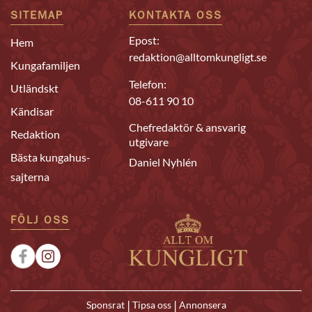
SITEMAP
KONTAKTA OSS
Epost:
Hem
redaktion@alltomkungligt.se
Kungafamiljen
Telefon:
Utländskt
08-611 90 10
Kändisar
Chefredaktör & ansvarig
Redaktion
utgivare
Bästa kungahus-
Daniel Nyhlén
sajterna
FÖLJ OSS
|
|
Sponsrat
Tipsa oss
Annonsera