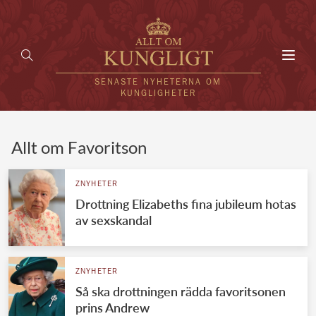
Toggl
navig
SENASTE NYHETERNA OM
KUNGLIGHETER
HEM
Allt om Favoritson
KUNGAFAMILJEN
ZNYHETER
Drottning Elizabeths fina jubileum hotas
UTLÄNDSKT
av sexskandal
KÄNDISAR
VÄRLDENS KUNGAHUS
ZNYHETER
Så ska drottningen rädda favoritsonen
Svenska kungahuset
REDAKTION
prins Andrew
Brittiska kungahuset