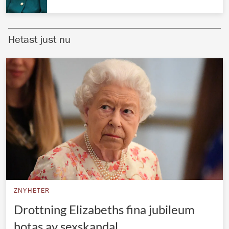
Norska kungahuset
Danska kungahuset
Hetast just nu
Spanska kungahuset
Nederländska kungahuset
Belgiska kungahuset
Jordanska kungahuset
Luxemburgska storhertighuset
Japanska kejsarhuset
Thailändska kungahuset
Marockanska kungahuset
ZNYHETER
Monacos furstehus
Drottning Elizabeths fina jubileum
hotas av sexskandal