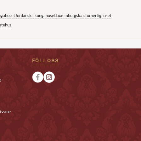
ngahuset
Jordanska kungahuset
Luxemburgska storhertighuset
stehus
FÖLJ OSS
e
ivare