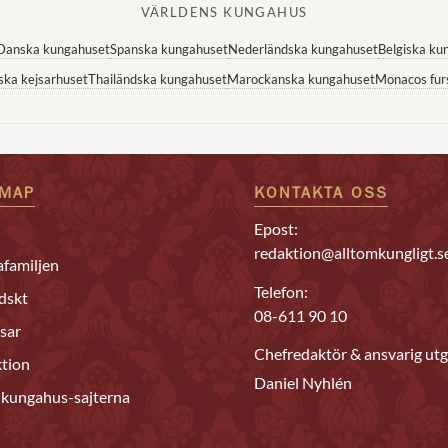
VÄRLDENS KUNGAHUS
Danska kungahuset
Spanska kungahuset
Nederländska kungahuset
Belgiska ku
ska kejsarhuset
Thailändska kungahuset
Marockanska kungahuset
Monacos fur
EMAP
KONTAKTA OSS
Epost:
redaktion@alltomkungligt.s
familjen
Telefon:
dskt
08-611 90 10
sar
Chefredaktör & ansvarig utg
tion
Daniel Nyhlén
 kungahus-sajterna