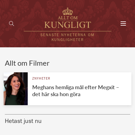
Toggl
navig
SENASTE NYHETERNA OM
KUNGLIGHETER
HEM
Allt om Filmer
KUNGAFAMILJEN
ZNYHETER
Meghans hemliga mål efter Megxit –
UTLÄNDSKT
det här ska hon göra
KÄNDISAR
VÄRLDENS KUNGAHUS
Hetast just nu
Svenska kungahuset
REDAKTION
Brittiska kungahuset